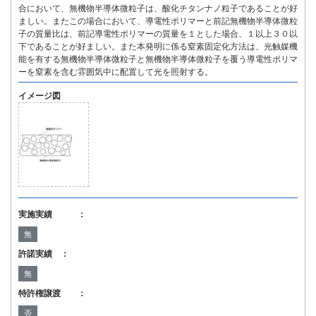
合において、無機物半導体微粒子は、酸化チタンナノ粒子であることが好
ましい。またこの場合において、導電性ポリマーと前記無機物半導体微粒
子の質量比は、前記導電性ポリマーの質量を１とした場合、１以上３０以
下であることが好ましい。また本発明に係る窒素固定化方法は、光触媒機
能を有する無機物半導体微粒子と無機物半導体微粒子を覆う導電性ポリマ
ーを窒素を含む雰囲気中に配置して光を照射する。
イメージ図
実施実績 ：
無
許諾実績 ：
無
特許権譲渡 ：
否