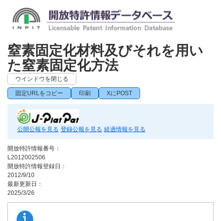
窒素固定化材料及びそれを用い
た窒素固定化方法
ウインドウを閉じる
固定URLをコピー
印刷
XにPOST
公開公報を見る
登録公報を見る
経過情報を見る
開放特許情報番号：
L2012002506
開放特許情報登録日：
2012/9/10
最新更新日：
2025/3/26