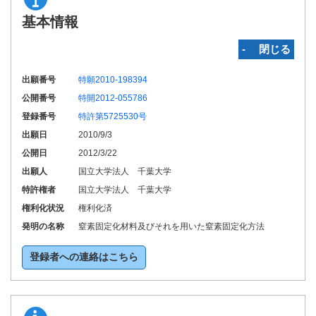
基本情報
‐ 閉じる
出願番号
特願2010-198394
公開番号
特開2012-055786
登録番号
特許第5725530号
出願日
2010/9/3
公開日
2012/3/22
出願人
国立大学法人 千葉大学
特許権者
国立大学法人 千葉大学
権利化状況
権利化済
発明の名称
窒素固定化材料及びそれを用いた窒素固定化方法
登録者への連絡はこちら