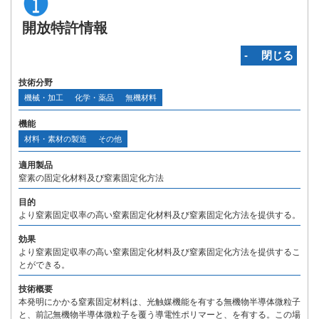
開放特許情報
‐ 閉じる
技術分野
機械・加工
化学・薬品
無機材料
機能
材料・素材の製造
その他
適用製品
窒素の固定化材料及び窒素固定化方法
目的
より窒素固定収率の高い窒素固定化材料及び窒素固定化方法を提供する。
効果
より窒素固定収率の高い窒素固定化材料及び窒素固定化方法を提供するこ
とができる。
技術概要
本発明にかかる窒素固定材料は、光触媒機能を有する無機物半導体微粒子
と、前記無機物半導体微粒子を覆う導電性ポリマーと、を有する。この場