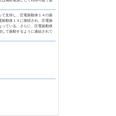
って支持し、圧電振動体１４の振
電振動体１４に接続され、圧電振
なっている。さらに、圧電振動体
期して振動するように連結されて