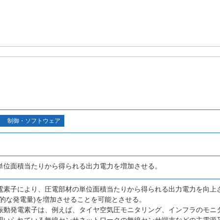
制御・ソフトウェア
単位面積当たりから得られる出力電力を増加させる。
電素子により、圧電部材の単位面積当たりから得られる出力電力を向上
質的な発電量)を増加させることを可能とさせる。
振動発電素子は、例えば、タイヤ空気圧モニタリング、インフラのモニ
用いられている無線センサネットワークの無線センサ端末などの主電源