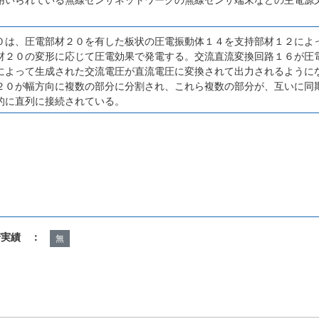
０は、圧電部材２０を有した板状の圧電振動体１４を支持部材１２によ
材２０の変形に応じて圧電効果で発電する。交流直流変換回路１６が圧
によって生成された交流電圧が直流電圧に変換されて出力されるように
２０が幅方向に複数の部分に分割され、これら複数の部分が、互いに同
的に直列に接続されている。
諾実績 ：
無