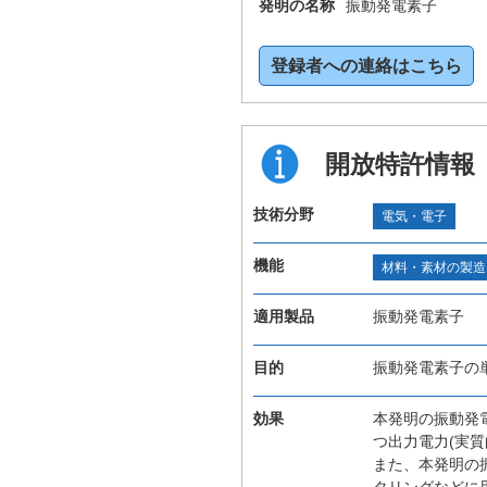
発明の名称
振動発電素子
登録者への連絡はこちら
開放特許情報
技術分野
電気・電子
機能
材料・素材の製造
適用製品
振動発電素子
目的
振動発電素子の
効果
本発明の振動発
つ出力電力(実
また、本発明の
タリングなどに