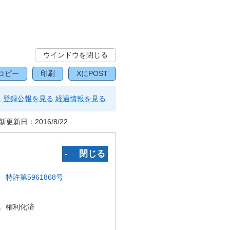
ウインドウを閉じる
コピー
印刷
XにPOST
る
登録公報を見る
経過情報を見る
新更新日：
2016/8/22
‐ 閉じる
特許第5961868号
況
権利化済