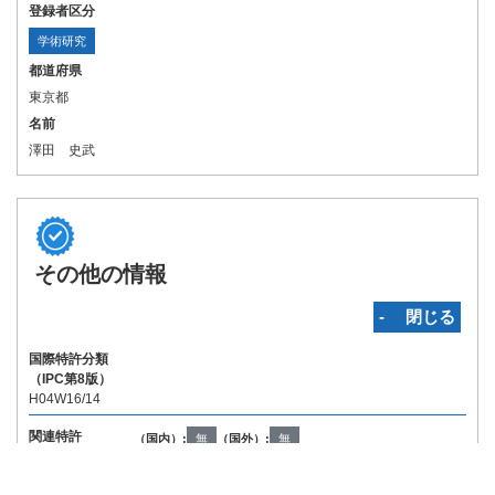
登録者区分
学術研究
都道府県
東京都
名前
澤田 史武
その他の情報
‐ 閉じる
国際特許分類
（IPC第8版）
H04W16/14
関連特許
（国内）:
無
（国外）:
無