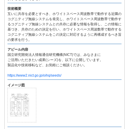
技術概要
互いに共存を必要とすべき、ホワイトスペース周波数帯で動作する近隣の
コグニティブ無線システムを発見し、ホワイトスペース周波数帯で動作す
るコグニティブ無線システムとの共存に必要な情報を取得し、この情報に
基づき、共存のための決定を行い、ホワイトスペース周波数帯で動作する
コグニティブ無線システムをこの決定に対応するように再構成するべき旨
の要求を行う。
アピール内容
国立研究開発法人情報通信研究機構(NICT)では、みなさまに
ご活用いただきたい成果(シーズ)を、以下に公開しています。
製品化や技術移転など、お気軽にご相談ください。
https://www2.nict.go.jp/oihq/seeds/
イメージ図