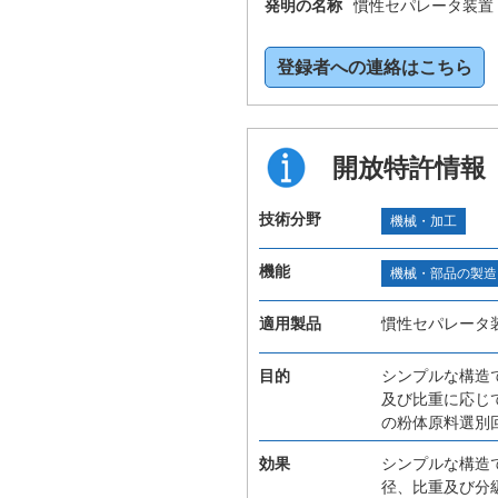
発明の名称
慣性セパレータ装置
登録者への連絡はこちら
開放特許情報
技術分野
機械・加工
機能
機械・部品の製造
適用製品
慣性セパレータ
目的
シンプルな構造
及び比重に応じ
の粉体原料選別
効果
シンプルな構造
径、比重及び分