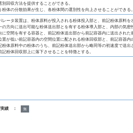
選別回収方法を提供することができる。
う粉体の分散効果が生じ、各粉体間の選別性を向上させることができる
パレータ装置は、粉体原料が投入される粉体投入部と、前記粉体原料を
一の方向に送出可能な粉体送出部とを有する粉体導入部と、内部の気密
向に空間を有する容器と、前記粉体送出部から前記容器内に送出された
位置が低い前記容器内の空間位置に配される粉体回収部と、前記容器内
記粉体原料中の粉体のうち、前記粉体送出部から略同等の初速度で送出
前記粉体回収部上に落下させることを特徴とする。
諾実績 ：
無