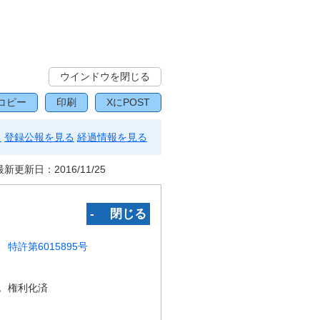
ウインドウを閉じる
コピー
印刷
XにPOST
る
登録公報を見る
経過情報を見る
最新更新日：
2016/11/25
‐ 閉じる
特許第6015895号
況
権利化済