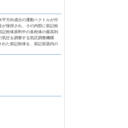
。
水平方向成分の運動ベクトルが付
性が保持され、その内部に前記粉
前記粉体原料中の各粉体の最高到
の気圧を調整する気圧調整機構
された前記粉体を、前記容器内の