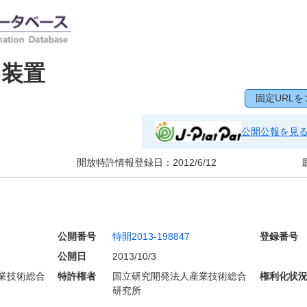
タ装置
固定URLを
公開公報を見
開放特許情報登録日：
2012/6/12
公開番号
特開2013-198847
登録番号
公開日
2013/10/3
業技術総合
特許権者
国立研究開発法人産業技術総合
権利化状
研究所