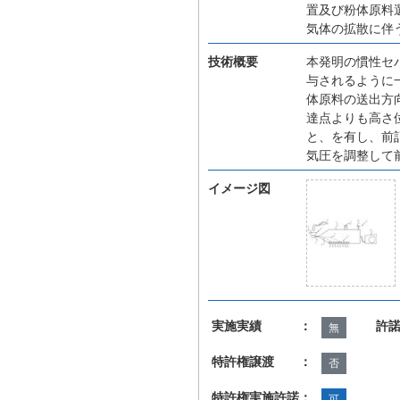
置及び粉体原料
気体の拡散に伴
技術概要
本発明の慣性セ
与されるように
体原料の送出方
達点よりも高さ
と、を有し、前
気圧を調整して
イメージ図
実施実績 ：
許
無
特許権譲渡 ：
否
特許権実施許諾：
可