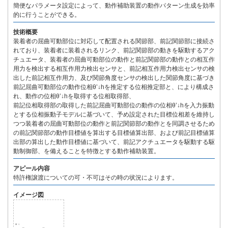
簡便なパラメータ設定によって、動作補助装置の動作パターン生成を効率
的に行うことができる。
技術概要
装着者の屈曲可動部位に対応して配置される関節部、前記関節部に接続さ
れており、装着者に装着されるリンク、前記関節部の動きを駆動するアク
チュエータ、装着者の屈曲可動部位の動作と前記関節部の動作との相互作
用力を検出する相互作用力検出センサと、前記相互作用力検出センサの検
出した前記相互作用力、及び関節角度センサの検出した関節角度に基づき
前記屈曲可動部位の動作位相θ’↓hを推定する位相推定部と、により構成さ
れ、動作の位相θ’↓hを取得する位相取得部、
前記位相取得部の取得した前記屈曲可動部位の動作の位相θ’↓hを入力振動
とする位相振動子モデルに基づいて、予め設定された目標位相差を維持し
つつ装着者の屈曲可動部位の動作と前記関節部の動作とを同調させるため
の前記関節部の動作目標値を算出する目標値算出部、および前記目標値算
出部の算出した動作目標値に基づいて、前記アクチュエータを駆動する駆
動制御部、を備えることを特徴とする動作補助装置。
アピール内容
特許権譲渡についての可・不可はその時の状況によります。
イメージ図