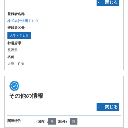
‐ 閉じる
登録者名称
株式会社信州ＴＬＯ
登録者区分
大学・ＴＬＯ
都道府県
長野県
名前
大澤 住夫
その他の情報
‐ 閉じる
関連特許
（国内）:
無
（国外）:
無