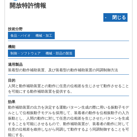
開放特許情報
‐ 閉じる
技術分野
食品・バイオ
機械・加工
機能
制御・ソフトウェア
機械・部品の製造
適用製品
装着型の動作補助装置、及び装着型の動作補助装置の同調制御方法
目的
人間と動作補助装置との動作に任意の位相差を生じさせて動作させること
を可能にする動作補助装置を提供する。
効果
動作補助装置の出力を決定する運動パターン生成の際に用いる振動子モデ
ルとして位相振動子モデルを採用して、装着者の動作を位相振動子の入力
振動とし、人間の動作に対して任意の位相差を生じさせたパターンを生成
することを可能にさせるもので、動作補助装置が、装着者の動作に対して
任意の位相差を維持しながら同調して動作するよう同調制御することを可
能にする。