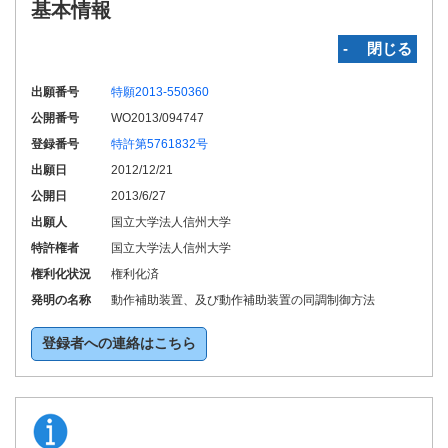
基本情報
‐ 閉じる
出願番号
特願2013-550360
公開番号
WO2013/094747
登録番号
特許第5761832号
出願日
2012/12/21
公開日
2013/6/27
出願人
国立大学法人信州大学
特許権者
国立大学法人信州大学
権利化状況
権利化済
発明の名称
動作補助装置、及び動作補助装置の同調制御方法
登録者への連絡はこちら