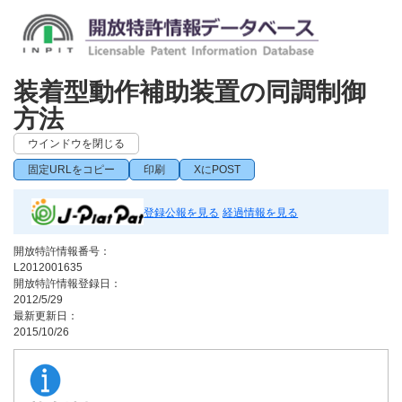
装着型動作補助装置の同調制御
方法
ウインドウを閉じる
固定URLをコピー
印刷
XにPOST
登録公報を見る
経過情報を見る
開放特許情報番号：
L2012001635
開放特許情報登録日：
2012/5/29
最新更新日：
2015/10/26