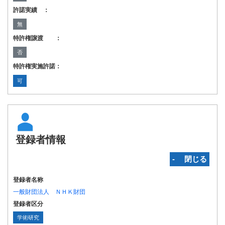
許諾実績 ：
無
特許権譲渡 ：
否
特許権実施許諾：
可
登録者情報
‐ 閉じる
登録者名称
一般財団法人 ＮＨＫ財団
登録者区分
学術研究