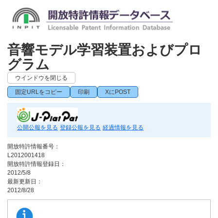
音響モデル学習装置およびプロ
グラム
ウインドウを閉じる
固定URLをコピー
印刷
XにPOST
公開公報を見る
登録公報を見る
経過情報を見る
開放特許情報番号：
L2012001418
開放特許情報登録日：
2012/5/8
最新更新日：
2012/8/28