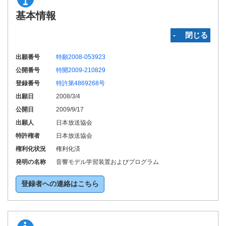
基本情報
‐ 閉じる
出願番号
特願2008-053923
公開番号
特開2009-210829
登録番号
特許第4869268号
出願日
2008/3/4
公開日
2009/9/17
出願人
日本放送協会
特許権者
日本放送協会
権利化状況
権利化済
発明の名称
音響モデル学習装置およびプログラム
登録者への連絡はこちら