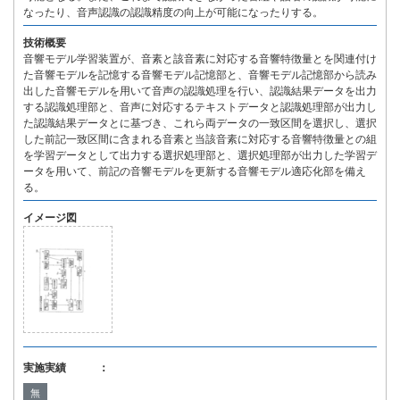
なったり、音声認識の認識精度の向上が可能になったりする。
技術概要
音響モデル学習装置が、音素と該音素に対応する音響特徴量とを関連付け
た音響モデルを記憶する音響モデル記憶部と、音響モデル記憶部から読み
出した音響モデルを用いて音声の認識処理を行い、認識結果データを出力
する認識処理部と、音声に対応するテキストデータと認識処理部が出力し
た認識結果データとに基づき、これら両データの一致区間を選択し、選択
した前記一致区間に含まれる音素と当該音素に対応する音響特徴量との組
を学習データとして出力する選択処理部と、選択処理部が出力した学習デ
ータを用いて、前記の音響モデルを更新する音響モデル適応化部を備え
る。
イメージ図
実施実績 ：
無