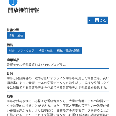
開放特許情報
‐ 閉じる
技術分野
情報・通信
機能
制御・ソフトウェア
検査・検出
機械・部品の製造
適用製品
音響モデル学習装置およびそのプログラム
目的
字幕と発話内容の一致率が低いオフライン字幕を利用した場合にも、高い
認識率によって音響モデルの学習データを自動生成し、多様な発話スタイ
ルに対応できる音響モデルを作成できる音響モデル学習装置を提供する。
効果
字幕が付与されている様々な番組音声から、大量の音響モデルの学習デー
タを効率的に得ることができる。また、字幕と実際の音声との一致率が低
い番組音声からも、より効率的に、音響モデルの学習データを得ることが
可能となる。また、これまで認識できなかった番組や話者の認識が可能に