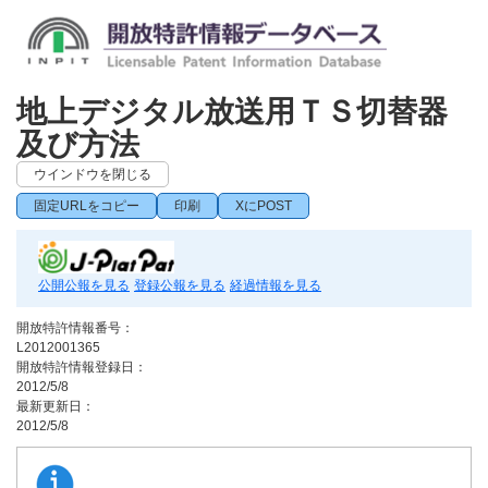
地上デジタル放送用ＴＳ切替器
及び方法
ウインドウを閉じる
固定URLをコピー
印刷
XにPOST
公開公報を見る
登録公報を見る
経過情報を見る
開放特許情報番号：
L2012001365
開放特許情報登録日：
2012/5/8
最新更新日：
2012/5/8