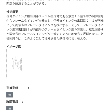
問題を解決することができる。
技術概要
信号タイミング検出回路２－１が主信号である放送ＴＳ信号中の制御信号
からフレームタイミングを検出し、信号タイミング検出回路２－２が同様
にして副信号のフレームタイミングを検出する。そして、フレームタイミ
ング差算出回路３が両信号のフレームタイミング差を算出し、遅延回路４
が両信号のフレームタイミングが一致するように副信号を遅延させる。切
替回路５は、このようにして遅延させた副信号に切り替える。
イメージ図
実施実績 ：
無
許諾実績 ：
無