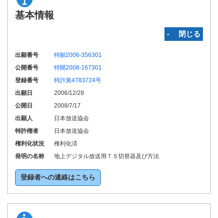
基本情報
‐ 閉じる
出願番号
特願2006-356301
公開番号
特開2008-167301
登録番号
特許第4783724号
出願日
2006/12/28
公開日
2008/7/17
出願人
日本放送協会
特許権者
日本放送協会
権利化状況
権利化済
発明の名称
地上デジタル放送用ＴＳ切替器及び方法
登録者への連絡はこちら