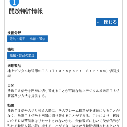
開放特許情報
‐ 閉じる
技術分野
電気・電子
情報・通信
機能
機械・部品の製造
適用製品
地上デジタル放送用のＴＳ（Ｔｒａｎｓｐｏｒｔ Ｓｔｒｅａｍ）切替技
術
目的
放送ＴＳ信号を円滑に切り替えることが可能な地上デジタル放送用ＴＳ切
替器及び方法を提供する。
効果
放送ＴＳ信号の切り替えの際に、そのフレーム構造が不連続になることが
なく、放送ＴＳ信号を円滑に切り替えることができる。これにより、後段
のＯＦＤＭ変調器はリセットされないから、受信装置において受信信号が
乱れる時間を最小限に抑えることができ、放送が長時間切断されるという