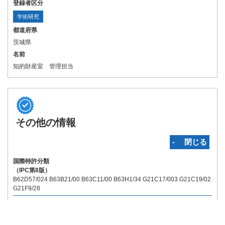
登録者区分
学術研究
都道府県
茨城県
名前
知的財産室 管理担当
その他の情報
‐ 閉じる
国際特許分類
（IPC第8版）
B62D57/024 B63B21/00 B63C11/00 B63H1/34 G21C17/003 G21C19/02
G21F9/28
関連特許
（国内）:
無
（国外）:
無