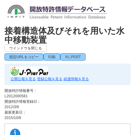
接着構造体及びそれを用いた水
中移動装置
ウインドウを閉じる
固定URLをコピー
印刷
XにPOST
公開公報を見る
登録公報を見る
経過情報を見る
開放特許情報番号：
L2012000581
開放特許情報登録日：
2012/3/9
最新更新日：
2015/10/9