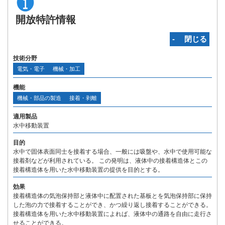
開放特許情報
‐ 閉じる
技術分野
電気・電子
機械・加工
機能
機械・部品の製造
接着・剥離
適用製品
水中移動装置
目的
水中で固体表面同士を接着する場合、一般には吸盤や、水中で使用可能な
接着剤などが利用されている。 この発明は、液体中の接着構造体とこの
接着構造体を用いた水中移動装置の提供を目的とする。
効果
接着構造体の気泡保持部と液体中に配置された基板とを気泡保持部に保持
した泡の力で接着することができ、かつ繰り返し接着することができる。
接着構造体を用いた水中移動装置によれば、液体中の通路を自由に走行さ
せることができる。