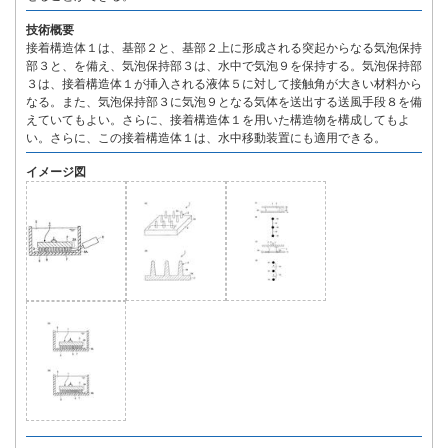
技術概要
接着構造体１は、基部２と、基部２上に形成される突起からなる気泡保持
部３と、を備え、気泡保持部３は、水中で気泡９を保持する。気泡保持部
３は、接着構造体１が挿入される液体５に対して接触角が大きい材料から
なる。また、気泡保持部３に気泡９となる気体を送出する送風手段８を備
えていてもよい。さらに、接着構造体１を用いた構造物を構成してもよ
い。さらに、この接着構造体１は、水中移動装置にも適用できる。
イメージ図