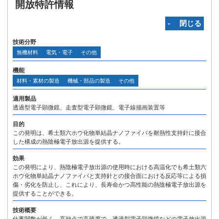
開放特許情報
‐ 閉じる
技術分野
無機材料
電気・電子
その他
機能
材料・素材の製造
機械・部品の製造
その他
適用製品
透過型電子顕微鏡、走査型電子顕微鏡、電子線描画装置等
目的
この発明は、希土類六ホウ化物単結晶ナノファイバを耐熱性支持針に接合
した構成の熱陰極電子放出源を提供する。
効果
この発明により、熱陰極電子放出源の使用時における高温化でも希土類六
ホウ化物単結晶ナノファイバと支持針との接合面における反応等による損
傷・劣化を防止し、これにより、長寿命かつ高性能の熱陰極電子放出源を
提供することができる。
技術概要