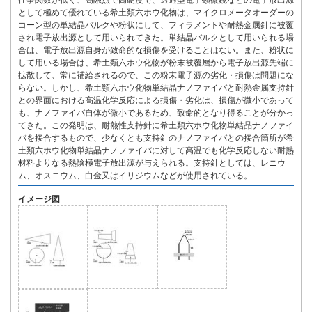
仕事関数が低く、高融点で高硬度で、透過型電子顕微鏡などの電子放出源
として極めて優れている希土類六ホウ化物は、マイクロメータオーダーの
コーン型の単結晶バルクや粉状にして、フィラメントや耐熱金属針に被覆
され電子放出源として用いられてきた。単結晶バルクとして用いられる場
合は、電子放出源自身が致命的な損傷を受けることはない。また、粉状に
して用いる場合は、希土類六ホウ化物が粉末被覆層から電子放出源先端に
拡散して、常に補給されるので、この粉末電子源の劣化・損傷は問題にな
らない。しかし、希土類六ホウ化物単結晶ナノファイバと耐熱金属支持針
との界面における高温化学反応による損傷・劣化は、損傷が微小であって
も、ナノファイバ自体が微小であるため、致命的となり得ることが分かっ
てきた。この発明は、耐熱性支持針に希土類六ホウ化物単結晶ナノファイ
バを接合するもので、少なくとも支持針のナノファイバとの接合箇所が希
土類六ホウ化物単結晶ナノファイバに対して高温でも化学反応しない耐熱
材料よりなる熱陰極電子放出源が与えられる。支持針としては、レニウ
ム、オスニウム、白金又はイリジウムなどが使用されている。
イメージ図