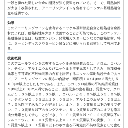
一段と優れた新しい合金の開発が強く要望されている。そこで、耐熱特性
が大きく改善された、アニーリングツインを含有するニッケル基耐熱超合
金を提供する。
効果
このアニーリングツインを含有するニッケル基耐熱超合金と耐熱超合金部
材によれば、耐熱特性を大きく改善することが可能である。このニッケル
基耐熱超合金は、航空エンジン、発電用ガスタービンなどの耐熱部材、特
に、タービンディスクやタービン翼などに用いられる部材として有用であ
る。
技術概要
このアニールツインを含有するニッケル基耐熱超合金は、クロム、コバル
ト、チタン、アルミニウム及びニッケルを主要元素として含み、添加成分
元素と不可避的不純物元素の含有を許容するニッケル基耐熱超合金であっ
て、アニーリングツインの長さの合計が、断面積１０↑４μm↑２当たり５
００μm以上としたものである。また、このミクロ組織の平均結晶粒度は
１μm以上６０μm未満であること、主要元素の含有量は、質量％で、クロ
ムが１．０％以上３０．０％以下、コバルトが５．０％以上５５．０％以
下、チタンが２．５％以上１５．０％以下、アルミニウムが０．２％以上
７．０％以下であることが好ましい。また、５．０質量％以下のモリブデ
ン、７．０質量％以下のタングステン、５．０質量％以下のニオブを添加
成分元素として含むことができ、０．０１質量％以上０．２％質量以下の
ジルコニウム、０．０１質量％以上０．１５％質量以下の炭素、０．００
５質量％以上０．１質量％以下のホウ素を不可避的不純物元素として含む