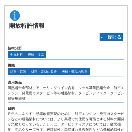
開放特許情報
‐ 閉じる
技術分野
金属材料
機械・加工
機能
鋳造・鍛造
材料・素材の製造
機械・部品の製造
適用製品
耐熱超合金部材、アニーリングツイン含有ニッケル基耐熱超合金、航空エ
ンジン・発電用ガスタービン等の耐熱部材、タービンディスク・タービン
翼等用部材
目的
近年のエネルギ―効率改善実現のために、航空エンジン、発電ガスタービ
ンなどの耐熱部材については、より高温での使用を可能とする材料の開発
が急務となっている。たとえば、タービンディスクについては、疲労強
度、高温クリープ強度、破壊靱性、高温疲れ亀裂耐性などの機械的特性が