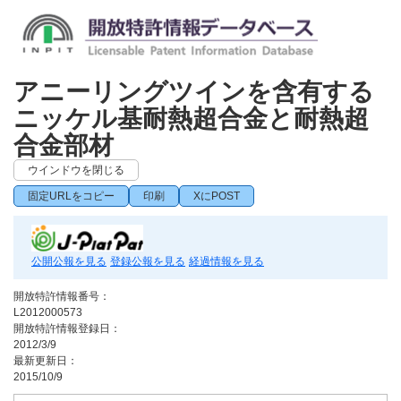
アニーリングツインを含有する
ニッケル基耐熱超合金と耐熱超
合金部材
ウインドウを閉じる
固定URLをコピー
印刷
XにPOST
公開公報を見る
登録公報を見る
経過情報を見る
開放特許情報番号：
L2012000573
開放特許情報登録日：
2012/3/9
最新更新日：
2015/10/9