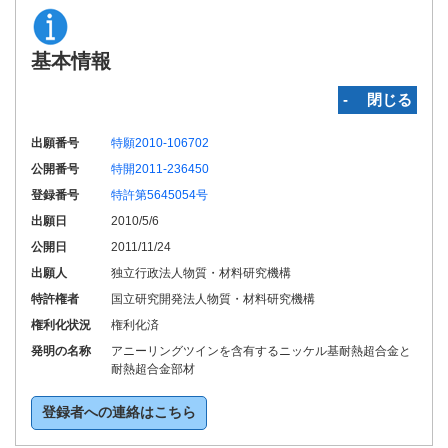
基本情報
‐ 閉じる
出願番号
特願2010-106702
公開番号
特開2011-236450
登録番号
特許第5645054号
出願日
2010/5/6
公開日
2011/11/24
出願人
独立行政法人物質・材料研究機構
特許権者
国立研究開発法人物質・材料研究機構
権利化状況
権利化済
発明の名称
アニーリングツインを含有するニッケル基耐熱超合金と
耐熱超合金部材
登録者への連絡はこちら