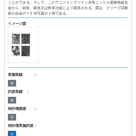
ことができる。そして、このアニーリングツイン含有ニッケル基耐熱超合
金から、鋳造、鍛造又は粉末冶金により製造される。図は、クリープ試験
前の合金のＴＥＭ写真の１例である。
イメージ図
実施実績 ：
無
許諾実績 ：
無
特許権譲渡 ：
否
特許権実施許諾：
可