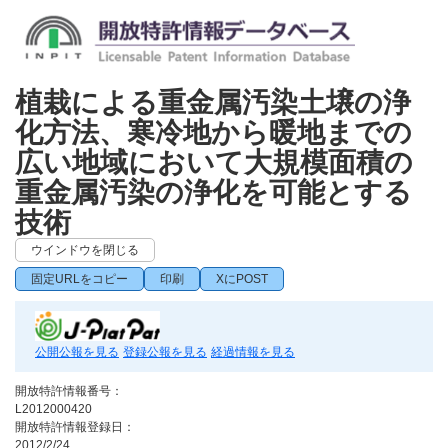
植栽による重金属汚染土壌の浄
化方法、寒冷地から暖地までの
広い地域において大規模面積の
重金属汚染の浄化を可能とする
技術
ウインドウを閉じる
固定URLをコピー
印刷
XにPOST
公開公報を見る
登録公報を見る
経過情報を見る
開放特許情報番号：
L2012000420
開放特許情報登録日：
2012/2/24