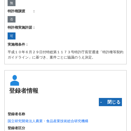
無
特許権譲渡 ：
否
特許権実施許諾：
可
実施権条件：
平成１０年６月２９日付特総第１１７３号特許庁長官通達「特許権等契約
ガイドライン」に基づき、案件ごとに協議のうえ決定。
登録者情報
‐ 閉じる
登録者名称
国立研究開発法人農業・食品産業技術総合研究機構
登録者区分