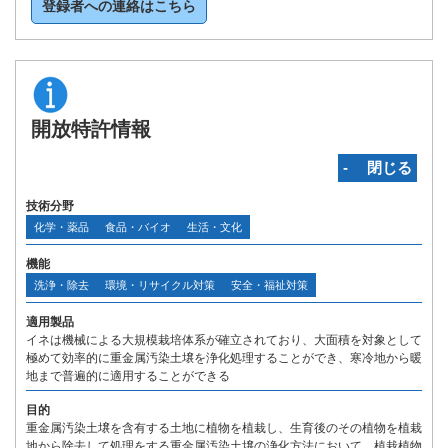
登録者への連絡はこちら
開放特許情報
‐ 閉じる
技術分野
化学・薬品
食品・バイオ
生活・文化
機能
洗浄・除去
環境・リサイクル対策
安全・福祉対策
適用製品
イネは機械による大規模栽培体系が確立されており、大面積を対象として
極めて効率的に重金属汚染土壌を浄化処理することができ、寒冷地から暖
地まで普遍的に適用することができる
目的
重金属汚染土壌を含有する土地に植物を植栽し、生育後のその植物を植栽
地から除去して処理をする重金属汚染土壌の浄化方法において、植栽植物