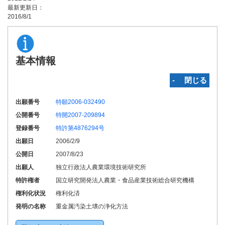
最新更新日：
2016/8/1
基本情報
‐ 閉じる
出願番号
特願2006-032490
公開番号
特開2007-209894
登録番号
特許第4876294号
出願日
2006/2/9
公開日
2007/8/23
出願人
独立行政法人農業環境技術研究所
特許権者
国立研究開発法人農業・食品産業技術総合研究機構
権利化状況
権利化済
発明の名称
重金属汚染土壌の浄化方法