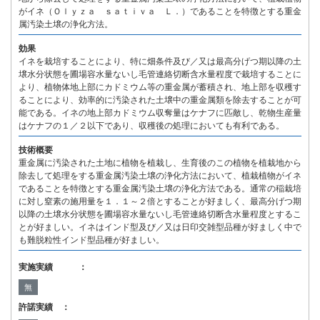
がイネ（Ｏｌｙｚａ ｓａｔｉｖａ Ｌ．）であることを特徴とする重金
属汚染土壌の浄化方法。
効果
イネを栽培することにより、特に畑条件及び／又は最高分げつ期以降の土
壌水分状態を圃場容水量ないし毛管連絡切断含水量程度で栽培することに
より、植物体地上部にカドミウム等の重金属が蓄積され、地上部を収穫す
ることにより、効率的に汚染された土壌中の重金属類を除去することが可
能である。イネの地上部カドミウム収奪量はケナフに匹敵し、乾物生産量
はケナフの１／２以下であり、収穫後の処理においても有利である。
技術概要
重金属に汚染された土地に植物を植栽し、生育後のこの植物を植栽地から
除去して処理をする重金属汚染土壌の浄化方法において、植栽植物がイネ
であることを特徴とする重金属汚染土壌の浄化方法である。通常の稲栽培
に対し窒素の施用量を１．１～２倍とすることが好ましく、最高分げつ期
以降の土壌水分状態を圃場容水量ないし毛管連絡切断含水量程度とするこ
とが好ましい。イネはインド型及び／又は日印交雑型品種が好ましく中で
も難脱粒性インド型品種が好ましい。
実施実績 ：
無
許諾実績 ：