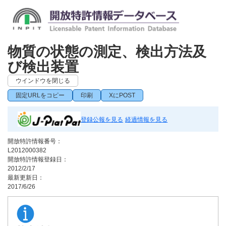
物質の状態の測定、検出方法及
び検出装置
ウインドウを閉じる
固定URLをコピー
印刷
XにPOST
登録公報を見る
経過情報を見る
開放特許情報番号：
L2012000382
開放特許情報登録日：
2012/2/17
最新更新日：
2017/6/26