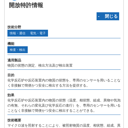
開放特許情報
‐ 閉じる
技術分野
情報・通信
電気・電子
機能
検査・検出
適用製品
物質の状態の測定、検出方法及び検出装置
目的
化学反応炉や反応装置内の物質の状態を、専用のセンサーを用いることな
く非接触で簡便かつ安全に検出する方法を提供する。
効果
化学反応炉や反応装置内の物質の状態（温度、相状態、組成、異物や気泡
の有無、それらの変化及び化学反応の進行）を、専用のセンサーを用いる
ことなく非接触で簡便かつ安全に検出することができる。
技術概要
マイクロ波を照射することにより、被照射物質の温度、相状態、組成、異