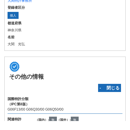
大関特許事務所
登録者区分
個人
都道府県
神奈川県
名前
大関 光弘
その他の情報
‐ 閉じる
国際特許分類
（IPC第8版）
G06F13/00 G06Q30/00 G06Q50/00
関連特許
（国内）:
無
（国外）:
無