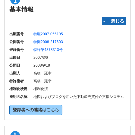
基本情報
‐ 閉じる
出願番号
特願2007-056195
公開番号
特開2008-217603
登録番号
特許第4878313号
出願日
2007/3/6
公開日
2008/9/18
出願人
高橋 延幸
特許権者
高橋 延幸
権利化状況
権利化済
発明の名称
地図およびブログを用いた不動産売買仲介支援システム
登録者への連絡はこちら