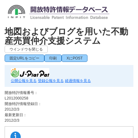
地図およびブログを用いた不動
産売買仲介支援システム
ウインドウを閉じる
固定URLをコピー
印刷
XにPOST
公開公報を見る
登録公報を見る
経過情報を見る
開放特許情報番号：
L2012000258
開放特許情報登録日：
2012/2/3
最新更新日：
2012/2/3