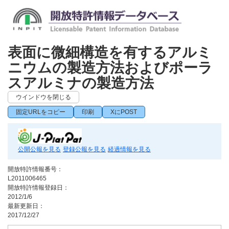
表面に微細構造を有するアルミ
ニウムの製造方法およびポーラ
スアルミナの製造方法
ウインドウを閉じる
固定URLをコピー
印刷
XにPOST
公開公報を見る
登録公報を見る
経過情報を見る
開放特許情報番号：
L2011006465
開放特許情報登録日：
2012/1/6
最新更新日：
2017/12/27