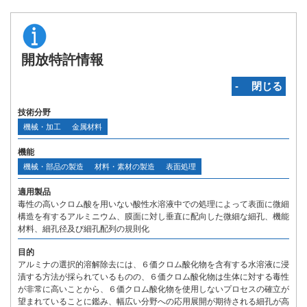
開放特許情報
‐ 閉じる
技術分野
機械・加工
金属材料
機能
機械・部品の製造
材料・素材の製造
表面処理
適用製品
毒性の高いクロム酸を用いない酸性水溶液中での処理によって表面に微細
構造を有するアルミニウム、膜面に対し垂直に配向した微細な細孔、機能
材料、細孔径及び細孔配列の規則化
目的
アルミナの選択的溶解除去には、６価クロム酸化物を含有する水溶液に浸
漬する方法が採られているものの、６価クロム酸化物は生体に対する毒性
が非常に高いことから、６価クロム酸化物を使用しないプロセスの確立が
望まれていることに鑑み、幅広い分野への応用展開が期待される細孔が高