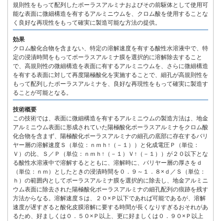
規則性をもって配列したポーラスアルミナおよびその前駆体として使用可
能な表面に微細構造を有するアルミニウムを、クロム酸を使用することな
く良好な再現性をもって確実に製造可能な方法の提供。
効果
クロム酸化合物を含まない、特定の溶解速度を有する酸性水溶液中で、特
定の浸漬時間をもってポーラスアルミナ膜を選択的に溶解除去すること
で、高規則性の微細構造を表面に有するアルミニウムを、さらに微細構造
を有する表面に対して再度陽極酸化を実施することで、細孔が高規則性を
もって配列したポーラスアルミナを、良好な再現性をもって確実に製造す
ることが可能となる。
技術概要
この技術では、表面に微細構造を有するアルミニウムの製造方法は、地金
アルミニウム表面に形成されていた陽極酸化ポーラスアルミナをクロム酸
化合物を含まず、陽極酸化ポーラスアルミナの細孔の底部に存在するバリ
ヤー層の溶解速度Ｓ（単位：ｎｍｈ↑（－１））と化成電圧Ｐ（単位：
Ｖ）の比、Ｓ／Ｐ（単位：ｎｍｈ↑（－１）Ｖ↑（－１））が２０以下とな
る酸性水溶液中で溶解するとともに、溶解時に、バリヤー層の厚さをｄ
（単位：ｎｍ）としたときの浸漬時間を０．９～１．８×ｄ／Ｓ（単位：
ｈ）の範囲内としてポーラスアルミナ膜を選択的に除去し、地金アルミニ
ウム表面に除去された陽極酸化ポーラスアルミナの細孔配列の痕跡を残す
方法からなる。溶解速度Ｓは、２０×Ｐ以下であれば可能であるが、溶解
速度が遅すぎると酸化皮膜溶解に要する時間が長くなりすぎるおそれがあ
るため、好ましくは０．５０×Ｐ以上、更に好ましくは０．９０×Ｐ以上