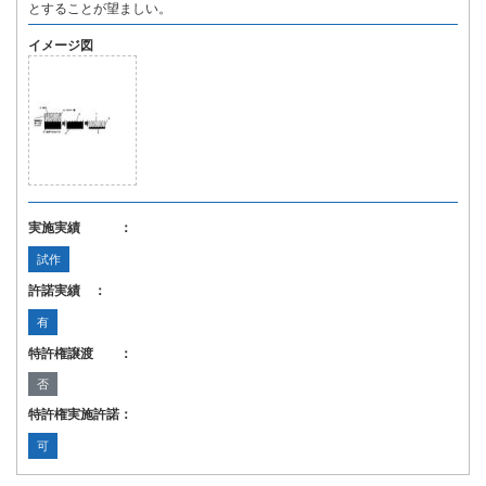
とすることが望ましい。
イメージ図
実施実績 ：
試作
許諾実績 ：
有
特許権譲渡 ：
否
特許権実施許諾：
可