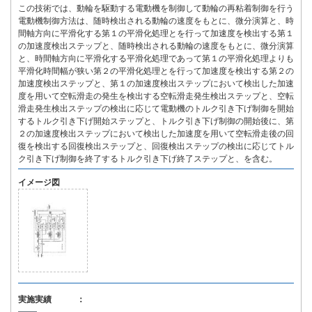
この技術では、動輪を駆動する電動機を制御して動輪の再粘着制御を行う
電動機制御方法は、随時検出される動輪の速度をもとに、微分演算と、時
間軸方向に平滑化する第１の平滑化処理とを行って加速度を検出する第１
の加速度検出ステップと、随時検出される動輪の速度をもとに、微分演算
と、時間軸方向に平滑化する平滑化処理であって第１の平滑化処理よりも
平滑化時間幅が狭い第２の平滑化処理とを行って加速度を検出する第２の
加速度検出ステップと、第１の加速度検出ステップにおいて検出した加速
度を用いて空転滑走の発生を検出する空転滑走発生検出ステップと、空転
滑走発生検出ステップの検出に応じて電動機のトルク引き下げ制御を開始
するトルク引き下げ開始ステップと、トルク引き下げ制御の開始後に、第
２の加速度検出ステップにおいて検出した加速度を用いて空転滑走後の回
復を検出する回復検出ステップと、回復検出ステップの検出に応じてトル
ク引き下げ制御を終了するトルク引き下げ終了ステップと、を含む。
イメージ図
実施実績 ：