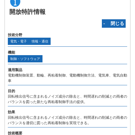
開放特許情報
‐ 閉じる
技術分野
電気・電子
情報・通信
機能
制御・ソフトウェア
適用製品
電動機制御装置、動輪、再粘着制御、電動機制御方法、電気車、電気自動
車
目的
回転検出信号に含まれるノイズ成分の除去と、時間遅れの削減との両者の
バランスを図った新たな再粘着制御手法の提供。
効果
回転検出信号に含まれるノイズ成分の除去と、時間遅れの削減との両者の
バランスを適切に図った再粘着制御を実現できる。
技術概要