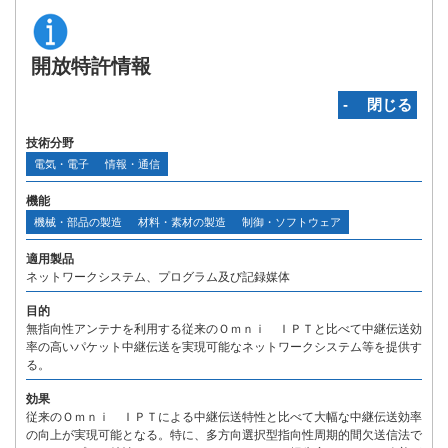
開放特許情報
‐ 閉じる
技術分野
電気・電子
情報・通信
機能
機械・部品の製造
材料・素材の製造
制御・ソフトウェア
適用製品
ネットワークシステム、プログラム及び記録媒体
目的
無指向性アンテナを利用する従来のＯｍｎｉ ＩＰＴと比べて中継伝送効
率の高いパケット中継伝送を実現可能なネットワークシステム等を提供す
る。
効果
従来のＯｍｎｉ ＩＰＴによる中継伝送特性と比べて大幅な中継伝送効率
の向上が実現可能となる。特に、多方向選択型指向性周期的間欠送信法で