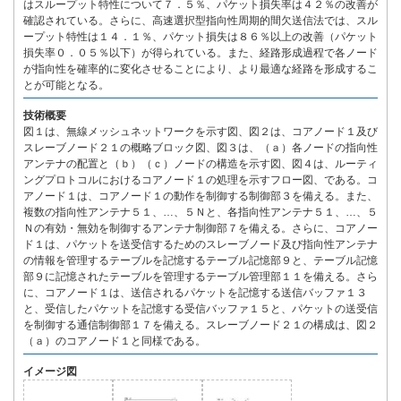
はスループット特性について７．５％、パケット損失率は４２％の改善が
確認されている。さらに、高速選択型指向性周期的間欠送信法では、スル
ープット特性は１４．１％、パケット損失は８６％以上の改善（パケット
損失率０．０５％以下）が得られている。また、経路形成過程で各ノード
が指向性を確率的に変化させることにより、より最適な経路を形成するこ
とが可能となる。
技術概要
図１は、無線メッシュネットワークを示す図、図２は、コアノード１及び
スレーブノード２１の概略ブロック図、図３は、（ａ）各ノードの指向性
アンテナの配置と（ｂ）（ｃ）ノードの構造を示す図、図４は、ルーティ
ングプロトコルにおけるコアノード１の処理を示すフロー図、である。コ
アノード１は、コアノード１の動作を制御する制御部３を備える。また、
複数の指向性アンテナ５１、…、５Ｎと、各指向性アンテナ５１、…、５
Ｎの有効・無効を制御するアンテナ制御部７を備える。さらに、コアノー
ド１は、パケットを送受信するためのスレーブノード及び指向性アンテナ
の情報を管理するテーブルを記憶するテーブル記憶部９と、テーブル記憶
部９に記憶されたテーブルを管理するテーブル管理部１１を備える。さら
に、コアノード１は、送信されるパケットを記憶する送信バッファ１３
と、受信したパケットを記憶する受信バッファ１５と、パケットの送受信
を制御する通信制御部１７を備える。スレーブノード２１の構成は、図２
（ａ）のコアノード１と同様である。
イメージ図