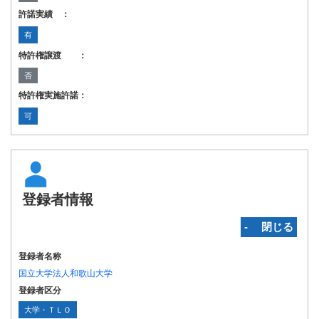
許諾実績 ：
有
特許権譲渡 ：
否
特許権実施許諾：
可
登録者情報
‐ 閉じる
登録者名称
国立大学法人和歌山大学
登録者区分
大学・ＴＬＯ