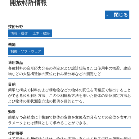
開放特許情報
‐ 閉じる
技術分野
情報・通信
土木・建築
機能
制御・ソフトウェア
適用製品
各種材料の変形応力分布の測定および設計段階または使用中の橋梁、建築
物などの大型構造物の変位たわみ量分布などの測定など
目的
簡単な構成で材料および構造物などの物体の変位を高精度で検出すること
ができる位相解析方法、この位相解析方法を用いた物体の変位測定方法お
よび物体の形状測定方法の提供を目的とする。
効果
簡単かつ高精度に非接触で物体の変位を変位応力分布などの変位を表すパ
ラメータまたは情報として求めることができる。
技術概要