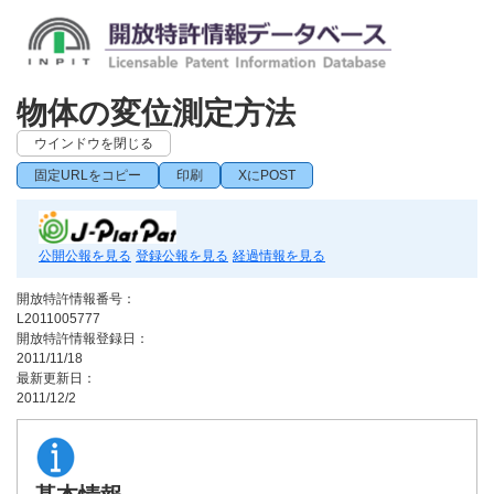
物体の変位測定方法
ウインドウを閉じる
固定URLをコピー
印刷
XにPOST
公開公報を見る
登録公報を見る
経過情報を見る
開放特許情報番号：
L2011005777
開放特許情報登録日：
2011/11/18
最新更新日：
2011/12/2