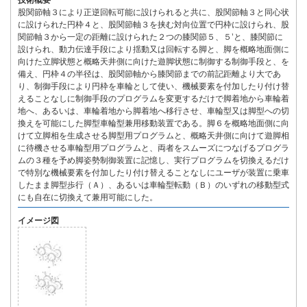
技術概要
股関節軸３により正逆回転可能に設けられると共に、股関節軸３と同心状
に設けられた円枠４と、股関節軸３を挟む対向位置で円枠に設けられ、股
関節軸３から一定の距離に設けられた２つの膝関節５、５’と、膝関節に
設けられ、動力伝達手段により揺動又は回転する脚と、脚を概略地面側に
向けた立脚状態と概略天井側に向けた遊脚状態に制御する制御手段と、を
備え、円枠４の半径は、股関節軸から膝関節までの前記距離より大であ
り、制御手段により円枠を車輪として使い、機械要素を付加したり付け替
えることなしに制御手段のプログラムを変更するだけで脚着地から車輪着
地へ、あるいは、車輪着地から脚着地へ移行させ、車輪型又は脚型への切
換えを可能にした脚型車輪型兼用移動装置である。脚６を概略地面側に向
けて立脚相を生成させる脚型用プログラムと、概略天井側に向けて遊脚相
に待機させる車輪型用プログラムと、両者をスムーズにつなげるプログラ
ムの３種を予め脚姿勢制御装置に記憶し、実行プログラムを切換えるだけ
で特別な機械要素を付加したり付け替えることなしにユーザが装置に乗車
したまま脚型歩行（Ａ）、あるいは車輪型転動（Ｂ）のいずれの移動型式
にも自在に切換えて兼用可能にした。
イメージ図