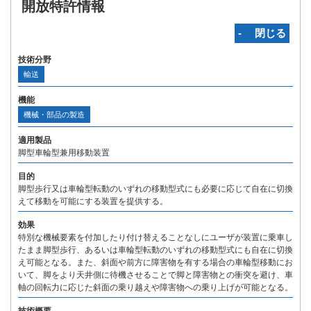
開放特許情報
‐ 閉じる
技術分野
輸送
機能
機械・部品の製造
適用製品
脚型車輪型兼用移動装置
目的
脚型歩行又は車輪型転動のいずれの移動型式にも必要に応じて自在に切換
えて移動を可能にする装置を提供する。
効果
特別な機械要素を付加したり付け替えることなしにユーザが装置に乗車し
たまま脚型歩行、あるいは車輪型転動のいずれの移動型式にも自在に切換
え可能となる。また、斜面や前方に障害物を有する場合の車輪型移動にお
いて、脚をより天井側に待機させることで脚と障害物との衝突を避け、車
軸の回転力に応じた斜面の乗り越えや障害物への乗り上げが可能となる。