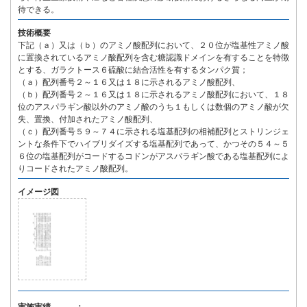
待できる。
技術概要
下記（ａ）又は（ｂ）のアミノ酸配列において、２０位が塩基性アミノ酸
に置換されているアミノ酸配列を含む糖認識ドメインを有することを特徴
とする、ガラクトース６硫酸に結合活性を有するタンパク質；
（ａ）配列番号２～１６又は１８に示されるアミノ酸配列、
（ｂ）配列番号２～１６又は１８に示されるアミノ酸配列において、１８
位のアスパラギン酸以外のアミノ酸のうち１もしくは数個のアミノ酸が欠
失、置換、付加されたアミノ酸配列、
（ｃ）配列番号５９～７４に示される塩基配列の相補配列とストリンジェ
ントな条件下でハイブリダイズする塩基配列であって、かつその５４～５
６位の塩基配列がコードするコドンがアスパラギン酸である塩基配列によ
りコードされたアミノ酸配列。
イメージ図