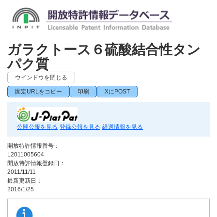
ガラクトース６硫酸結合性タン
パク質
ウインドウを閉じる
固定URLをコピー
印刷
XにPOST
公開公報を見る
登録公報を見る
経過情報を見る
開放特許情報番号：
L2011005604
開放特許情報登録日：
2011/11/11
最新更新日：
2016/1/25