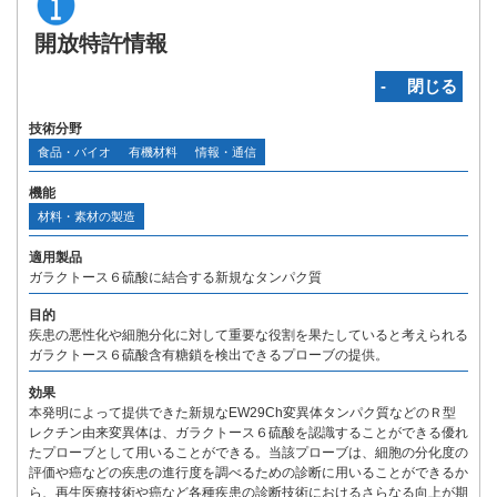
開放特許情報
‐ 閉じる
技術分野
食品・バイオ
有機材料
情報・通信
機能
材料・素材の製造
適用製品
ガラクトース６硫酸に結合する新規なタンパク質
目的
疾患の悪性化や細胞分化に対して重要な役割を果たしていると考えられる
ガラクトース６硫酸含有糖鎖を検出できるプローブの提供。
効果
本発明によって提供できた新規なEW29Ch変異体タンパク質などのＲ型
レクチン由来変異体は、ガラクトース６硫酸を認識することができる優れ
たプローブとして用いることができる。当該プローブは、細胞の分化度の
評価や癌などの疾患の進行度を調べるための診断に用いることができるか
ら、再生医療技術や癌など各種疾患の診断技術におけるさらなる向上が期