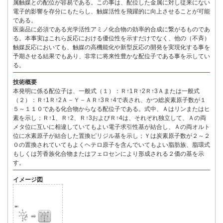
属触媒との配位が容易である。この事は、配位した金属に対し従来にない
電子的影響を存分にもたらし、触媒活性を飛躍的に向上させることが可能
である。
医薬品に必須である光学活性アミノ化合物の効率的合成に繋がるものであ
る。本事実はこれら反応における優位性を示すだけでなく、他の（不斉）
触媒反応においても、触媒の高機能化や新型反応の開発を実現化する事を
予期させる結果でもあり、非常に将来性豊かな配位子である事を示してい
る。
技術概要
本発明に係る配位子は、一般式（１）：Ｒ↑1Ｒ↑2Ｒ↑3Ａまたは一般式
（２）：Ｒ↑1Ｒ↑2Ａ－Ｙ－ＡＲ↑3Ｒ↑4で表され、かつ総炭素原子数が１
５～１１０である化合物からなる配位子である。式中、Ａはリンまたはヒ
素を示し；Ｒ↑1、Ｒ↑2、Ｒ↑3およびＲ↑4は、それぞれ独立して、Ａの両
メタ位に互いに相違していてもよい電子求引性基が結合し、Ａの両オルト
位に水素原子が結合した置換ピリジル基を示し；Ｙは炭素原子数が２～２
０の置換されていてもよくヘテロ原子を含んでいてもよい脂肪族、脂環式
もしくは芳香族化合物またはフェロセンにより形成される２価の基を示
す。
イメージ図