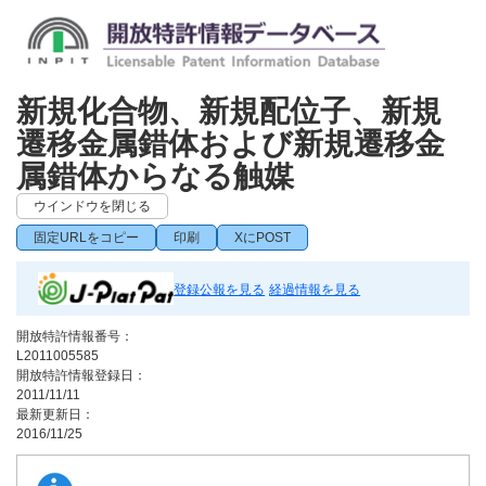
新規化合物、新規配位子、新規
遷移金属錯体および新規遷移金
属錯体からなる触媒
ウインドウを閉じる
固定URLをコピー
印刷
XにPOST
登録公報を見る
経過情報を見る
開放特許情報番号：
L2011005585
開放特許情報登録日：
2011/11/11
最新更新日：
2016/11/25