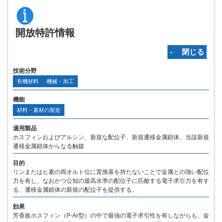
開放特許情報
‐ 閉じる
技術分野
有機材料
機械・加工
機能
材料・素材の製造
適用製品
ホスフィンおよびアルシン、新規な配位子、新規遷移金属錯体、当該新規
遷移金属錯体からなる触媒
目的
リンまたはヒ素の両オルト位に置換基を持たないことで金属との強い配位
力を有し、なおかつ公知の最高水準の配位子に匹敵する電子求引力を有す
る、遷移金属錯体の新規の配位子を提供する。
効果
芳香族ホスフィン（P-Ar型）の中で最強の電子求引性を有しながらも、金