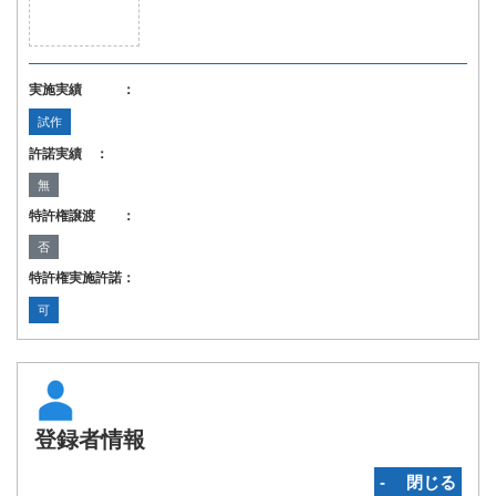
実施実績 ：
試作
許諾実績 ：
無
特許権譲渡 ：
否
特許権実施許諾：
可
登録者情報
‐ 閉じる