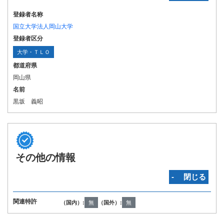
登録者名称
国立大学法人岡山大学
登録者区分
大学・ＴＬＯ
都道府県
岡山県
名前
黒坂 義昭
その他の情報
‐ 閉じる
関連特許
（国内）:
無
（国外）:
無