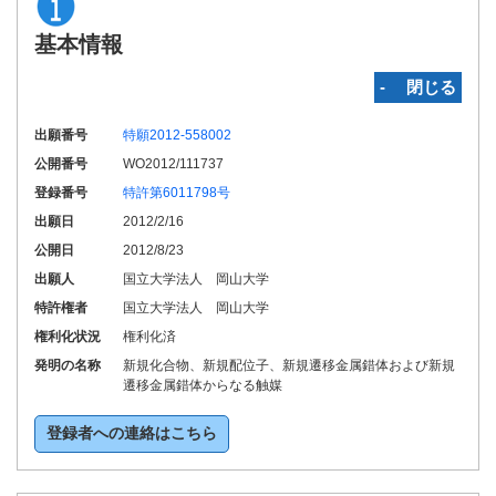
基本情報
‐ 閉じる
出願番号
特願2012-558002
公開番号
WO2012/111737
登録番号
特許第6011798号
出願日
2012/2/16
公開日
2012/8/23
出願人
国立大学法人 岡山大学
特許権者
国立大学法人 岡山大学
権利化状況
権利化済
発明の名称
新規化合物、新規配位子、新規遷移金属錯体および新規
遷移金属錯体からなる触媒
登録者への連絡はこちら