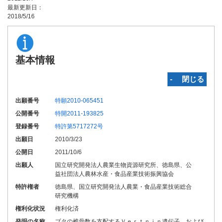
最新更新日：
2018/5/16
基本情報
‐ 閉じる
出願番号
特願2010-065451
公開番号
特開2011-193825
登録番号
特許第5717272号
出願日
2010/3/23
公開日
2011/10/6
出願人
国立研究開発法人農業生物資源研究所、徳島県、公
益社団法人農林水産・食品産業技術振興協会
特許権者
徳島県、国立研究開発法人農業・食品産業技術総合
研究機構
権利化状況
権利化済
発明の名称
ブタの椎骨数を支配するＶｅｒｔｎｉｎ遺伝子、および