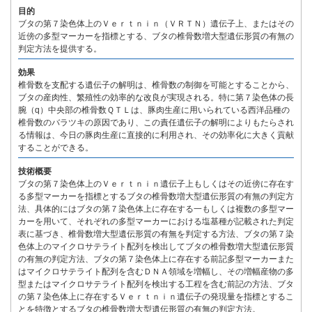
目的
ブタの第７染色体上のＶｅｒｔｎｉｎ（ＶＲＴＮ）遺伝子上、またはその
近傍の多型マーカーを指標とする、ブタの椎骨数増大型遺伝形質の有無の
判定方法を提供する。
効果
椎骨数を支配する遺伝子の解明は、椎骨数の制御を可能とすることから、
ブタの産肉性、繁殖性の効率的な改良が実現される。特に第７染色体の長
腕（q）中央部の椎骨数ＱＴＬは、豚肉生産に用いられている西洋品種の
椎骨数のバラツキの原因であり、この責任遺伝子の解明によりもたらされ
る情報は、今日の豚肉生産に直接的に利用され、その効率化に大きく貢献
することができる。
技術概要
ブタの第７染色体上のＶｅｒｔｎｉｎ遺伝子上もしくはその近傍に存在す
る多型マーカーを指標とするブタの椎骨数増大型遺伝形質の有無の判定方
法、具体的にはブタの第７染色体上に存在する一もしくは複数の多型マー
カーを用いて、それぞれの多型マーカーにおける塩基種が記載された判定
表に基づき、椎骨数増大型遺伝形質の有無を判定する方法、ブタの第７染
色体上のマイクロサテライト配列を検出してブタの椎骨数増大型遺伝形質
の有無の判定方法、ブタの第７染色体上に存在する前記多型マーカーまた
はマイクロサテライト配列を含むＤＮＡ領域を増幅し、その増幅産物の多
型またはマイクロサテライト配列を検出する工程を含む前記の方法、ブタ
の第７染色体上に存在するＶｅｒｔｎｉｎ遺伝子の発現量を指標とするこ
とを特徴とするブタの椎骨数増大型遺伝形質の有無の判定方法。