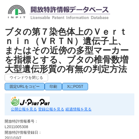
ブタの第７染色体上のＶｅｒｔ
ｎｉｎ（ＶＲＴＮ）遺伝子上、
またはその近傍の多型マーカー
を指標とする、ブタの椎骨数増
大型遺伝形質の有無の判定方法
ウインドウを閉じる
固定URLをコピー
印刷
XにPOST
公開公報を見る
登録公報を見る
経過情報を見る
開放特許情報番号：
L2011005308
開放特許情報登録日：
2011/10/7