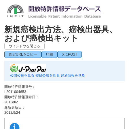
新規癌検出方法、癌検出器具、
および癌検出キット
ウインドウを閉じる
固定URLをコピー
印刷
XにPOST
公開公報を見る
登録公報を見る
経過情報を見る
開放特許情報番号：
L2011004653
開放特許情報登録日：
2011/9/2
最新更新日：
2012/9/24