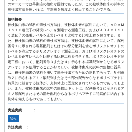
のマーカーでは早期癌の検出が困難であったが、この被検体由来の試料の
癌検出方法を用いれば、早期癌を感度よく検出することができる。
技術概要
被検体由来の試料の癌検出方法は、被検体由来の試料において、ＡＤＡＭ
ＴＳ１６遺伝子の発現レベルを測定する測定工程、およびＡＤＡＭＴＳ１
６遺伝子の発現レベルを正常レベルと比較する比較工程を包含する。ま
た、被検体由来の試料の癌検出方法は、被検体由来の試料において、配列
番号１に示される塩基配列またはその部分配列を含むポリヌクレオチドの
レベルを測定するポリヌクレオチド測定工程、およびポリヌクレオチドの
レベルを正常レベルと比較する比較工程を包含する。ポリヌクレオチド測
定工程において、配列番号３または４に示される塩基配列からなるポリヌ
クレオチドを使用することが好ましい。被検体由来の試料の癌検出器具
は、被検体由来の試料を用いて癌を検出するための器具であって、配列番
号２に示されるアミノ酸配列またはその部分配列からなるポリペプチドに
特異的に結合する抗体が、支持体上に固定化されているものであってもよ
い。また、被検体由来の試料の癌検出キットは、配列番号２に示されるア
ミノ酸配列またはその部分配列からなるポリペプチドに特異的に結合する
抗体を備えるものであってもよい。
実施実績 ：
試作
許諾実績 ：