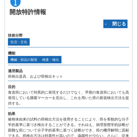
開放特許情報
‐ 閉じる
技術分野
生活・文化
機能
機械・部品の製造
検査・検出
適用製品
癌検出器具、および癌検出キット
目的
食道癌において特異的に発現するだけでなく、早期の食道癌においても高
発現している腫瘍マーカーを見出し、これを用いた癌の新規検出方法を提
供する。
効果
被検体由来の試料の癌検出方法を使用することにより、癌を客観的な分子
学的基準に基づき検出することができる。それゆえ、病理形態学的診断が
困難な癌について分子学的基準に基づく診断ができ、癌の機序解明に貢献
できる。癌検出方法は特異性が高いので、偽陽性が少ない。さらに、従来