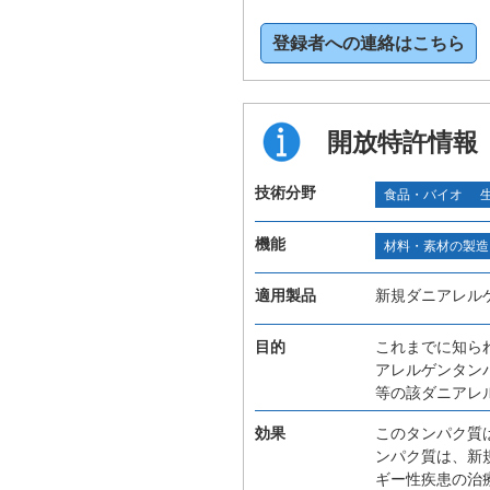
登録者への連絡はこちら
開放特許情報
技術分野
食品・バイオ
機能
材料・素材の製造
適用製品
新規ダニアレル
目的
これまでに知ら
アレルゲンタン
等の該ダニアレ
効果
このタンパク質
ンパク質は、新
ギー性疾患の治