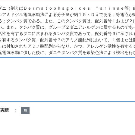
ダニ（例えばＤｅｒｍａｔｏｐｈａｇｏｉｄｅｓ ｆａｒｉｎａｅ等）
ルアミドゲル電気泳動法による分子量が約１５ｋＤａである；等電点が
る；タンパク質である。また、このタンパク質は、配列番号１および２
い。また、タンパク質は、グループ２ダニアレルゲンに属するものであ
活性を有するダニに含まれるタンパク質であって、配列番号３に示され
を有するタンパク質；配列番号３のアミノ酸配列において、１個または
たは付加されたアミノ酸配列からなり、かつ、アレルゲン活性を有する
元電気泳動に供した後に、ダニ全タンパク質を銀染色法により検出を行
諾実績 ：
無