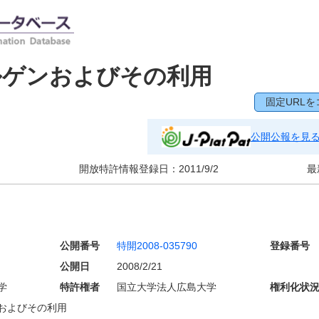
ルゲンおよびその利用
固定URLを
公開公報を見
開放特許情報登録日：
2011/9/2
最
公開番号
特開2008-035790
登録番号
公開日
2008/2/21
学
特許権者
国立大学法人広島大学
権利化状
およびその利用