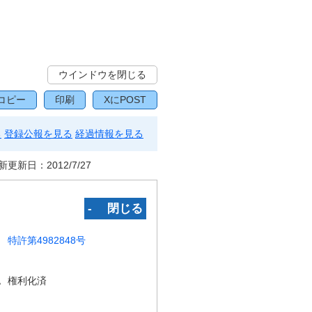
ウインドウを閉じる
コピー
印刷
XにPOST
る
登録公報を見る
経過情報を見る
新更新日：
2012/7/27
‐ 閉じる
特許第4982848号
況
権利化済