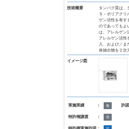
技術概要
タンパク質は、
Ｓ－ポリアクリ
ゲン活性を有す
のであってもよ
は、アレルゲン
アレルゲン活性
入、および／ま
体抽出物を２次
イメージ図
実施実績 ：
許
無
特許権譲渡 ：
否
特許権実施許諾：
可