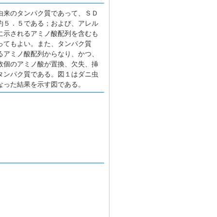
由来のタンパク質であって、ＳＤ
約５．５である；および、アレル
に示されるアミノ酸配列を含むも
ってもよい。また、タンパク質
るアミノ酸配列からなり、かつ、
数個のアミノ酸が置換、欠失、挿
タンパク質である。図１はダニ虫
なった結果を示す図である。