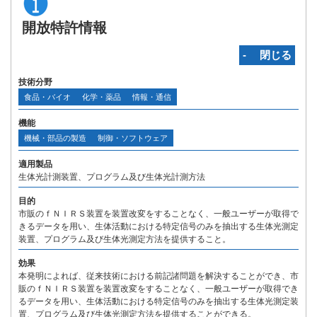
開放特許情報
‐ 閉じる
技術分野
食品・バイオ
化学・薬品
情報・通信
機能
機械・部品の製造
制御・ソフトウェア
適用製品
生体光計測装置、プログラム及び生体光計測方法
目的
市販のｆＮＩＲＳ装置を装置改変をすることなく、一般ユーザーが取得で
きるデータを用い、生体活動における特定信号のみを抽出する生体光測定
装置、プログラム及び生体光測定方法を提供すること。
効果
本発明によれば、従来技術における前記諸問題を解決することができ、市
販のｆＮＩＲＳ装置を装置改変をすることなく、一般ユーザーが取得でき
るデータを用い、生体活動における特定信号のみを抽出する生体光測定装
置、プログラム及び生体光測定方法を提供することができる。