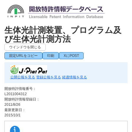
生体光計測装置、プログラム及
び生体光計測方法
ウインドウを閉じる
固定URLをコピー
印刷
XにPOST
公開公報を見る
登録公報を見る
経過情報を見る
開放特許情報番号：
L2011004312
開放特許情報登録日：
2011/8/26
最新更新日：
2015/10/1