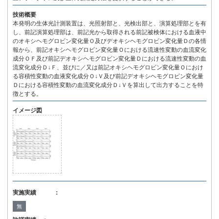
技術概要
本発明の生体光計測装置は、光照射部と、光検出部と、演算処理部とを有
し、前記演算処理部は、前記光から取得される前記被検体における血液中
のオキシヘモグロビン変化量Ｏ及びデオキシヘモグロビン変化量Ｄの各情
報から、前記オキシヘモグロビン変化量Ｏにおける流速性変動の血流変化
成分ＯＦ及び前記デオキシヘモグロビン変化量Ｄにおける流速性変動の血
流変化成分Ｄ↓Ｆ、並びに／又は前記オキシヘモグロビン変化量Ｏにおけ
る容積性変動の血液変化成分Ｏ↓Ｖ及び前記デオキシヘモグロビン変化量
Ｄにおける容積性変動の血流変化成分Ｄ↓Ｖを算出して出力することを特
徴とする。
イメージ図
実施実績 ：
無