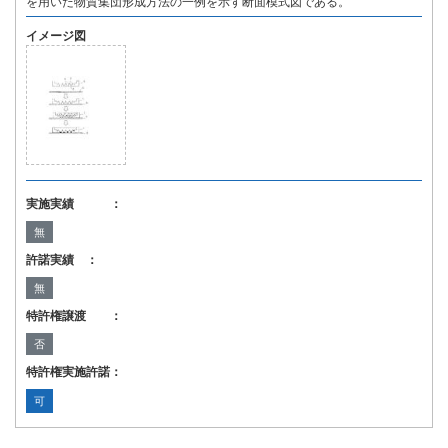
を用いた物質集団形成方法の一例を示す断面模式図である。
イメージ図
実施実績 ：
無
許諾実績 ：
無
特許権譲渡 ：
否
特許権実施許諾：
可