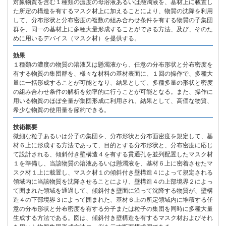
対象物質を含む１種類の濃度の母溶液あるいは懸濁液を、基材上に載置し
た所定の構造を有するマスク材上に加えることにより、物質の沈降を利用
して、分布形状と分布密度の複数の組み合わせ条件を有する物質の子集団
群を、同一の基材上に多種大量形成することができる方法、及び、そのた
めに用いるデバイス（マスク材）を提供する。
効果
１種類の濃度の物質の溶液又は懸濁液から、任意の分布形状と分布密度を
有する物質の集団群を、様々な材料の基材表面に、１回の操作で、多種大
量に一括形成することが可能となり、結果として、多種多量の形状と密度
の組み合わせ条件の解析を効率的に行うことが可能となる。また、操作に
用いる物質のほぼ全量が集団形成に利用され、結果として、高価な物質、
希少な物質の使用量を節約できる。
技術概要
微細な粒子あるいは分子の集団を、分布形状と分布面密度を規定して、基
材６上に形成する方法であって、目的とする分布形状と、分布密度に応じ
て設計される、傾斜付き壁構造４を有する貫通孔を並列配置したマスク材
１を準備し、当該物質の溶液あるいは懸濁液を、基材６上に密着させたマ
スク材１上に載置し、マスク材１の傾斜付き壁構造４によって規定される
領域内に当該物質を沈降させることにより、壁構造４の上部境界２によっ
て囲まれた領域を通過して、傾斜付き壁面に沿って沈降する物質が、壁構
造４の下部境界３によって囲まれた、基材６上の所定領域内に堆積する任
意の分布形状と分布密度を有する分子または粒子の集団を同時に多種大量
生成する方法である。図は、傾斜付き壁構造を有するマスク材およびそれ