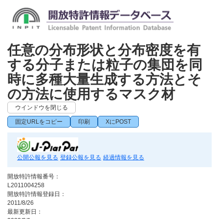
任意の分布形状と分布密度を有
する分子または粒子の集団を同
時に多種大量生成する方法とそ
の方法に使用するマスク材
ウインドウを閉じる
固定URLをコピー
印刷
XにPOST
公開公報を見る
登録公報を見る
経過情報を見る
開放特許情報番号：
L2011004258
開放特許情報登録日：
2011/8/26
最新更新日：