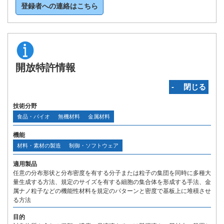
登録者への連絡はこちら
開放特許情報
‐ 閉じる
技術分野
食品・バイオ
無機材料
金属材料
機能
材料・素材の製造
制御・ソフトウェア
適用製品
任意の分布形状と分布密度を有する分子または粒子の集団を同時に多種大
量生成する方法、規定のサイズを有する細胞の集合体を形成する手法、金
属ナノ粒子などの機能性材料を規定のパターンと密度で基板上に堆積させ
る方法
目的