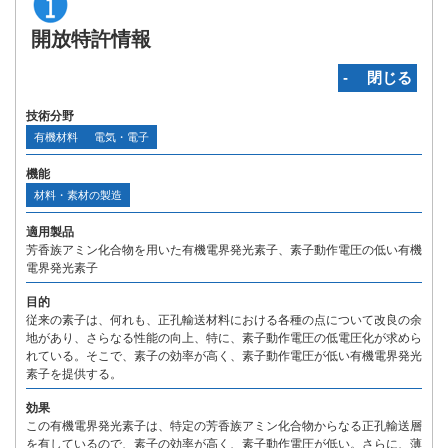
開放特許情報
‐ 閉じる
技術分野
有機材料
電気・電子
機能
材料・素材の製造
適用製品
芳香族アミン化合物を用いた有機電界発光素子、素子動作電圧の低い有機
電界発光素子
目的
従来の素子は、何れも、正孔輸送材料における各種の点について改良の余
地があり、さらなる性能の向上、特に、素子動作電圧の低電圧化が求めら
れている。そこで、素子の効率が高く、素子動作電圧が低い有機電界発光
素子を提供する。
効果
この有機電界発光素子は、特定の芳香族アミン化合物からなる正孔輸送層
を有しているので、素子の効率が高く、素子動作電圧が低い。さらに、薄