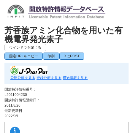
芳香族アミン化合物を用いた有
機電界発光素子
ウインドウを閉じる
固定URLをコピー
印刷
XにPOST
公開公報を見る
登録公報を見る
経過情報を見る
開放特許情報番号：
L2011004230
開放特許情報登録日：
2011/8/26
最新更新日：
2022/9/1