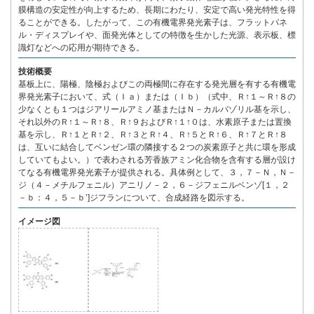
膜構造の安定性が向上するため、長期にわたり、安定で高い発光特性を得
ることができる。したがって、この有機電界発光素子は、フラットパネ
ル・ディスプレイや、面発光体としての特徴を生かした光源、表示板、標
識灯などへの応用が期待できる。
技術概要
基板上に、陽極、陰極およびこの両極間に存在する発光層を有する有機電
界発光素子において、式（Ｉａ）または（Ｉｂ）（式中、Ｒ↑１～Ｒ↑８の
少なくとも１つはジアリールアミノ基またはＮ－カルバゾリル基を示し、
それ以外のＲ↑１～Ｒ↑８、Ｒ↑９およびＲ↑１↑０は、水素原子または置換
基を示し、Ｒ↑１とＲ↑２、Ｒ↑３とＲ↑４、Ｒ↑５とＲ↑６、Ｒ↑７とＲ↑８
は、互いに結合してベンゼン環の隣接する２つの炭素原子と共に環を形成
していてもよい。）で表わされる芳香族アミン化合物を含有する層が設け
てなる有機電界発光素子が提供される。具体例として、３，７－Ｎ，Ｎ－
ジ（４－メチルフェニル）アニリノ－２，６－ジフェニルベンゾ[１，２
－ｂ：４，５－ｂ’]ジフランについて、合成経路を図示する。
イメージ図