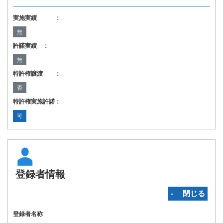
実施実績 ：
無
許諾実績 ：
無
特許権譲渡 ：
否
特許権実施許諾：
可
登録者情報
‐ 閉じる
登録者名称