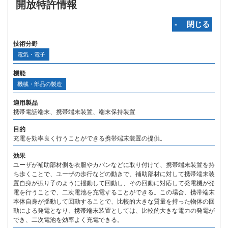
開放特許情報
‐ 閉じる
技術分野
電気・電子
機能
機械・部品の製造
適用製品
携帯電話端末、携帯端末装置、端末保持装置
目的
充電を効率良く行うことができる携帯端末装置の提供。
効果
ユーザが補助部材側を衣服やカバンなどに取り付けて、携帯端末装置を持
ち歩くことで、ユーザの歩行などの動きで、補助部材に対して携帯端末装
置自身が振り子のように揺動して回動し、その回動に対応して発電機が発
電を行うことで、二次電池を充電することができる。この場合、携帯端末
本体自身が揺動して回動することで、比較的大きな質量を持った物体の回
動による発電となり、携帯端末装置としては、比較的大きな電力の発電が
でき、二次電池を効率よく充電できる。