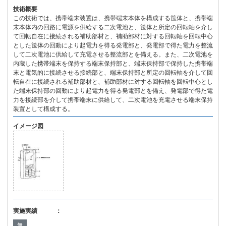
技術概要
この技術では、携帯端末装置は、携帯端末本体を構成する筺体と、携帯端
末本体内の回路に電源を供給する二次電池と、筺体と所定の回転軸を介し
て回転自在に接続される補助部材と、補助部材に対する回転軸を回転中心
とした筺体の回動により起電力を得る発電部と、発電部で得た電力を整流
して二次電池に供給して充電させる整流部とを備える。また、二次電池を
内蔵した携帯端末を保持する端末保持部と、端末保持部で保持した携帯端
末と電気的に接続させる接続部と、端末保持部と所定の回転軸を介して回
転自在に接続される補助部材と、補助部材に対する回転軸を回転中心とし
た端末保持部の回動により起電力を得る発電部とを備え、発電部で得た電
力を接続部を介して携帯端末に供給して、二次電池を充電させる端末保持
装置として構成する。
イメージ図
実施実績 ：
無