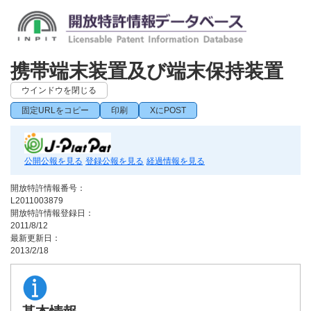
携帯端末装置及び端末保持装置
ウインドウを閉じる
固定URLをコピー
印刷
XにPOST
公開公報を見る
登録公報を見る
経過情報を見る
開放特許情報番号：
L2011003879
開放特許情報登録日：
2011/8/12
最新更新日：
2013/2/18