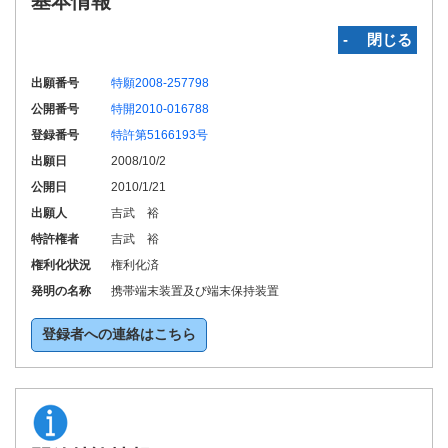
基本情報
‐ 閉じる
出願番号
特願2008-257798
公開番号
特開2010-016788
登録番号
特許第5166193号
出願日
2008/10/2
公開日
2010/1/21
出願人
吉武 裕
特許権者
吉武 裕
権利化状況
権利化済
発明の名称
携帯端末装置及び端末保持装置
登録者への連絡はこちら