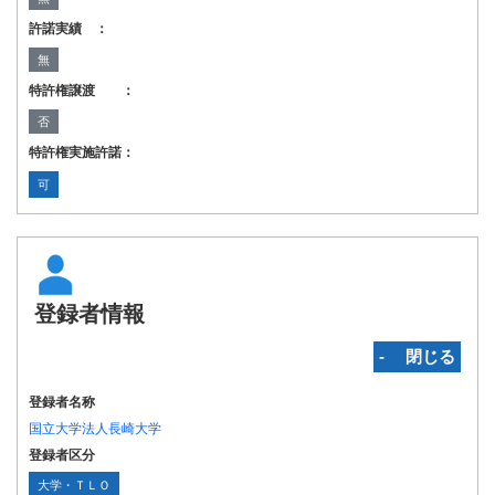
許諾実績 ：
無
特許権譲渡 ：
否
特許権実施許諾：
可
登録者情報
‐ 閉じる
登録者名称
国立大学法人長崎大学
登録者区分
大学・ＴＬＯ