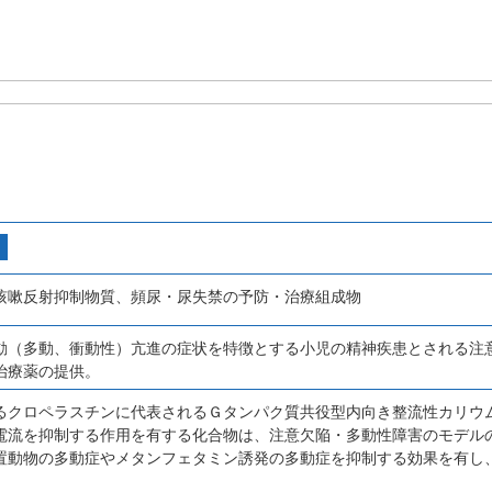
咳嗽反射抑制物質、頻尿・尿失禁の予防・治療組成物
動（多動、衝動性）亢進の症状を特徴とする小児の精神疾患とされる注
治療薬の提供。
るクロペラスチンに代表されるＧタンパク質共役型内向き整流性カリウ
電流を抑制する作用を有する化合物は、注意欠陥・多動性障害のモデル
置動物の多動症やメタンフェタミン誘発の多動症を抑制する効果を有し