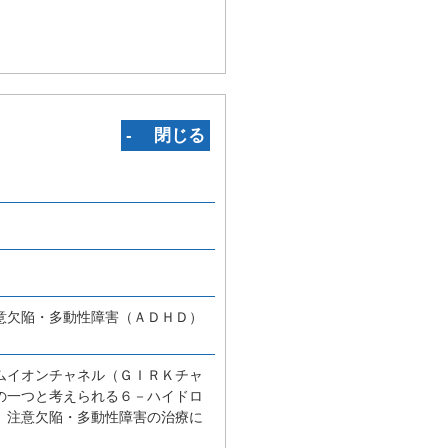
‐ 閉じる
意欠陥・多動性障害（ＡＤＨＤ）
ムイオンチャネル（ＧＩＲＫチャ
の一つと考えられる６－ハイドロ
、注意欠陥・多動性障害の治療に