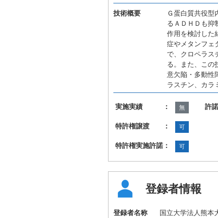
技術概要
Ｇ蛋白質共役型
るＡＤＨＤも抑
作用を検討した
症やメタンフェ
で、クロペラス
る。また、この
意欠陥・多動性
ラスチン、カラ
実施実績 ：
許
無
特許権譲渡 ：
可
特許権実施許諾：
可
登録者情報
登録者名称
国立大学法人熊本