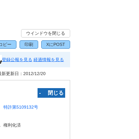
ウインドウを閉じる
コピー
印刷
XにPOST
登録公報を見る
経過情報を見る
最新更新日：
2012/12/20
‐ 閉じる
特許第5109132号
況
権利化済