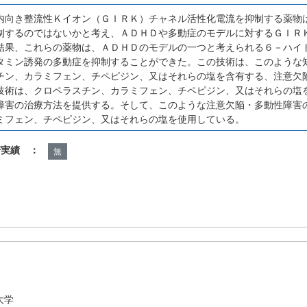
内向き整流性Ｋイオン（ＧＩＲＫ）チャネル活性化電流を抑制する薬物
制するのではないかと考え、ＡＤＨＤや多動症のモデルに対するＧＩＲ
結果、これらの薬物は、ＡＤＨＤのモデルの一つと考えられる６－ハイ
タミン誘発の多動症を抑制することができた。この技術は、このような
チン、カラミフェン、チペピジン、又はそれらの塩を含有する、注意欠
技術は、クロペラスチン、カラミフェン、チペピジン、又はそれらの塩
障害の治療方法を提供する。そして、このような注意欠陥・多動性障害
ミフェン、チペピジン、又はそれらの塩を使用している。
諾実績 ：
無
大学