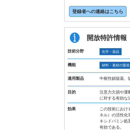
登録者への連絡はこちら
開放特許情報
技術分野
化学・薬品
機能
材料・素材の製造
適用製品
中枢性鎮咳薬、
目的
注意力欠損や運
に対する有効な
効果
この技術におけ
ネル）の活性化
キシドパミン処
有効である。