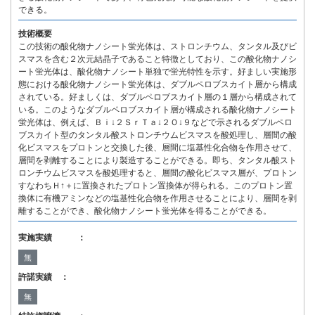
できる。
技術概要
この技術の酸化物ナノシート蛍光体は、ストロンチウム、タンタル及びビ
スマスを含む２次元結晶子であること特徴としており、この酸化物ナノシ
ート蛍光体は、酸化物ナノシート単独で蛍光特性を示す。好ましい実施形
態における酸化物ナノシート蛍光体は、ダブルペロブスカイト層から構成
されている。好ましくは、ダブルペロブスカイト層の１層から構成されて
いる。このようなダブルペロブスカイト層が構成される酸化物ナノシート
蛍光体は、例えば、Ｂｉ↓２ＳｒＴａ↓２Ｏ↓９などで示されるダブルペロ
ブスカイト型のタンタル酸ストロンチウムビスマスを酸処理し、層間の酸
化ビスマスをプロトンと交換した後、層間に塩基性化合物を作用させて、
層間を剥離することにより製造することができる。即ち、タンタル酸スト
ロンチウムビスマスを酸処理すると、層間の酸化ビスマス層が、プロトン
すなわちＨ↑＋に置換されたプロトン置換体が得られる。このプロトン置
換体に有機アミンなどの塩基性化合物を作用させることにより、層間を剥
離することができ、酸化物ナノシート蛍光体を得ることができる。
実施実績 ：
無
許諾実績 ：
無