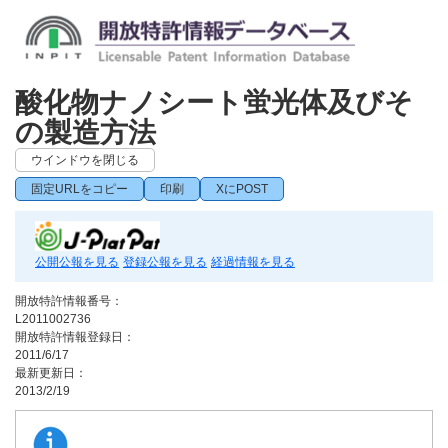
酸化物ナノシート蛍光体及びそ
の製造方法
ウインドウを閉じる
固定URLをコピー
印刷
XにPOST
公開公報を見る
登録公報を見る
経過情報を見る
開放特許情報番号：
L2011002736
開放特許情報登録日：
2011/6/17
最新更新日：
2013/2/19