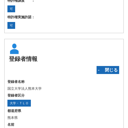
特許権譲渡 ：
可
特許権実施許諾：
可
登録者情報
‐ 閉じる
登録者名称
国立大学法人熊本大学
登録者区分
大学・ＴＬＯ
都道府県
熊本県
名前