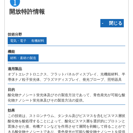
開放特許情報
‐ 閉じる
技術分野
電気・電子
有機材料
機能
材料・素材の製造
適用製品
オプトエレクトロニクス、フラットパネルディスプレイ、光機能材料、半
導体ナノ粒子蛍光体、プラズマディスプレイ、発光プローブ、照明器具
目的
酸化物ナノシート蛍光体及びその製造方法であって、青色発光が可能な酸
化物ナノシート蛍光体及びその製造方法の提供。
効果
この技術は、ストロンチウム、タンタル及びビスマスを含むビスマス層状
酸化物を酸処理することによって、酸化ビスマス層を選択的にプロトンと
置換させた後、有機アミンなどを作用させて層間を剥離して得ることがで
きる酸化物ナノシートであり、青色発光が可能な酸化物ナノシートを提供