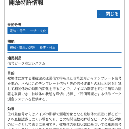
開放特許情報
‐ 閉じる
技術分野
電気・電子
生活・文化
機能
機械・部品の製造
検査・検出
適用製品
信号ピーク測定システム
目的
被験体に対する電磁波の送受信で得られた信号波形からテンプレート信号
を求め、さらにこのテンプレート信号と先の信号波形との相互相関を計算
して相関係数の時間的変化を得ることで、ノイズの影響を避けて所望の情
報を取得でき、被験体の状態を適切に把握して評価可能とする信号ピーク
測定システムを提供する。
効果
位相差信号からはノイズの影響で測定対象となる被験体の振動に係るピー
クを直接認識しにくい場合でも、この相関係数の鮮明なピークを測定対象
のピークとして適切に使用でき、被験体の振動状態に基づいて位相差信号