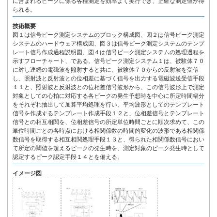
に含まれるピークに係る各種測定を効率よく実行でき、正確な測定値が得
られる。
技術概要
図１は信号ピーク測定システムのブロック構成図、図２は信号ピーク測定
システムのハードウェア構成図、図３は信号ピーク測定システムのテンプ
レート信号作成過程説明図、図４は信号ピーク測定システムの処理過程を
示すフローチャート、である。信号ピーク測定システム１は、被験体７０
に対し連続の電磁波を照射すると共に、被験体７０からの反射波を受信
し、照射波と反射波との位相差に基づく信号を出力する電磁波送受信手段
１１と、照射波と反射波との位相差信号波形から、この信号波形上で測定
対象としての心拍に対応する各ピークの発生予想時を中心に所定時間幅分
をそれぞれ抽出して加算平均処理を行い、平均波形としてのテンプレート
信号を作成するテンプレート作成手段１２と、位相差信号とテンプレート
信号との相互相関を、位相差信号の所定単位時間ごとに順次求めて、この
単位時間ごとの各時点における相関係数の時間的変化の波形である相関係
数信号を取得する相互相関処理手段１３と、得られた相関係数信号におい
て所定の閾値を超えるピークの発生時を、測定対象のピーク発生時として
認定するピーク認定手段１４とを備える。
イメージ図