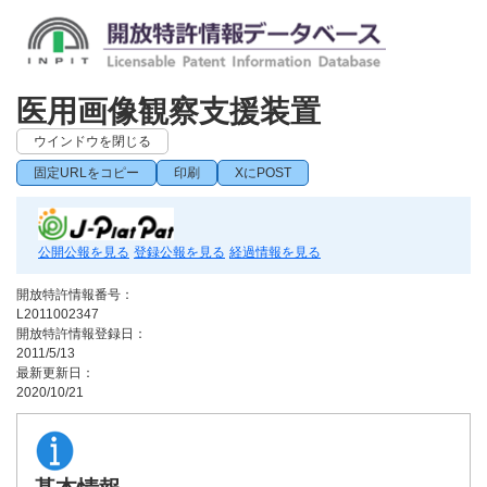
医用画像観察支援装置
ウインドウを閉じる
固定URLをコピー
印刷
XにPOST
公開公報を見る
登録公報を見る
経過情報を見る
開放特許情報番号：
L2011002347
開放特許情報登録日：
2011/5/13
最新更新日：
2020/10/21