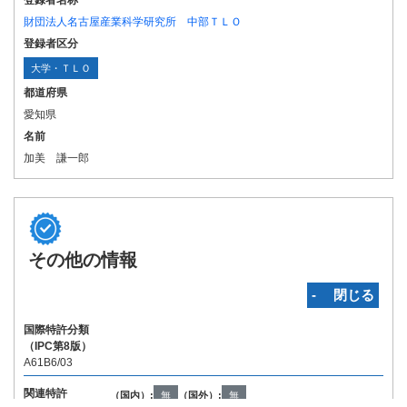
登録者名称
財団法人名古屋産業科学研究所 中部ＴＬＯ
登録者区分
大学・ＴＬＯ
都道府県
愛知県
名前
加美 謙一郎
その他の情報
‐ 閉じる
国際特許分類
（IPC第8版）
A61B6/03
関連特許
（国内）:
無
（国外）:
無