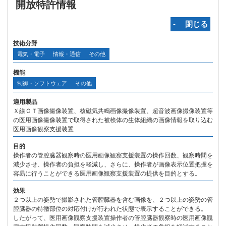
開放特許情報
‐ 閉じる
技術分野
電気・電子
情報・通信
その他
機能
制御・ソフトウェア
その他
適用製品
Ｘ線ＣＴ画像撮像装置、核磁気共鳴画像撮像装置、超音波画像撮像装置等
の医用画像撮像装置で取得された被検体の生体組織の画像情報を取り込む
医用画像観察支援装置
目的
操作者の管腔臓器観察時の医用画像観察支援装置の操作回数、観察時間を
減少させ、操作者の負担を軽減し、さらに、操作者が画像表示位置把握を
容易に行うことができる医用画像観察支援装置の提供を目的とする。
効果
２つ以上の姿勢で撮影された管腔臓器を含む画像を、２つ以上の姿勢の管
腔臓器の特徴部位の対応付けが行われた状態で表示することができる。
したがって、医用画像観察支援装置操作者の管腔臓器観察時の医用画像観