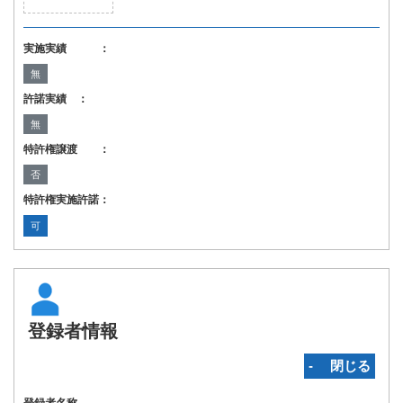
実施実績 ：
無
許諾実績 ：
無
特許権譲渡 ：
否
特許権実施許諾：
可
登録者情報
‐ 閉じる