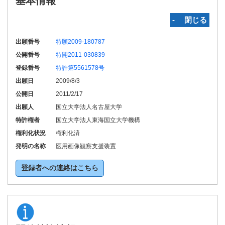
基本情報
‐ 閉じる
出願番号
特願2009-180787
公開番号
特開2011-030839
登録番号
特許第5561578号
出願日
2009/8/3
公開日
2011/2/17
出願人
国立大学法人名古屋大学
特許権者
国立大学法人東海国立大学機構
権利化状況
権利化済
発明の名称
医用画像観察支援装置
登録者への連絡はこちら