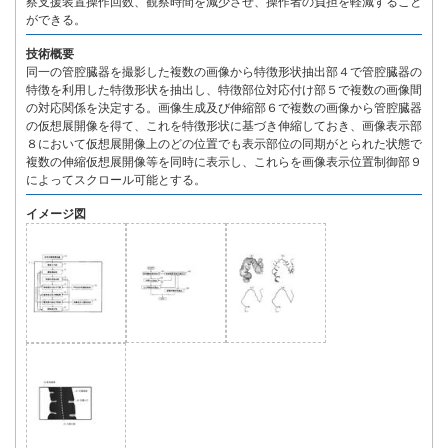
察支援装置操作回数、観察時間を減少させ、操作者の負担を軽減すること
ができる。
技術概要
同一の管腔臓器を撮影した複数の画像から特徴形状抽出部４で管腔臓器の
特徴を利用した特徴形状を抽出し、特徴部位対応付け部５で複数の画像間
の対応関係を決定する。画像生成及び伸縮部６で複数の画像から管腔臓器
の仮想展開像を得て、これを特徴形状に基づき伸縮しておき、画像表示部
８において仮想展開像上のどの位置でも表示部位の同期がとられた状態で
複数の伸縮仮想展開像等を同時に表示し、これらを画像表示位置制御部９
によってスクロール可能とする。
イメージ図