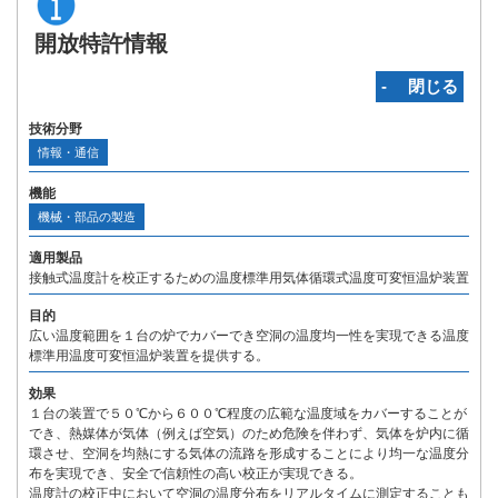
開放特許情報
‐ 閉じる
技術分野
情報・通信
機能
機械・部品の製造
適用製品
接触式温度計を校正するための温度標準用気体循環式温度可変恒温炉装置
目的
広い温度範囲を１台の炉でカバーでき空洞の温度均一性を実現できる温度
標準用温度可変恒温炉装置を提供する。
効果
１台の装置で５０℃から６００℃程度の広範な温度域をカバーすることが
でき、熱媒体が気体（例えば空気）のため危険を伴わず、気体を炉内に循
環させ、空洞を均熱にする気体の流路を形成することにより均一な温度分
布を実現でき、安全で信頼性の高い校正が実現できる。
温度計の校正中において空洞の温度分布をリアルタイムに測定することも