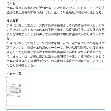
できる。
空洞の温度を極力均熱に近づけることが可能となる。したがって、放射温
度計の測定波長の影響を受けずに、正しく対象温度の測定が可能となる。
技術概要
炉内に設置した空洞と、炉内の気体を循環させる熱媒体循環手段と、炉内
の熱媒体を加熱するための加熱手段を備え、温度制御手段により前記加熱
手段を制御することを特徴とする温度標準用気体循環式温度可変恒温炉装
置。
炉内に設置した空洞１と、空洞温度を均一かつ一定に保つための熱媒体循
環用ファン３、熱媒体加熱用のヒーター２、炉の温度制御用の温度計５を
備えたことを特徴とする温度標準用気体循環式温度可変恒温炉装置であっ
て、好ましくは、炉壁に空洞に沿った透明窓６を設け、透明窓をとおして
空洞の温度分布を放射温度計などの非接触式温度計で測定できるようにし
たことを特徴とする。
イメージ図