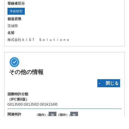
登録者区分
学術研究
都道府県
茨城県
名前
株式会社ＡＩＳＴ Ｓｏｌｕｔｉｏｎｓ
その他の情報
‐ 閉じる
国際特許分類
（IPC第8版）
G01J5/00 G01J5/02 G01K15/00
関連特許
（国内）:
無
（国外）:
無