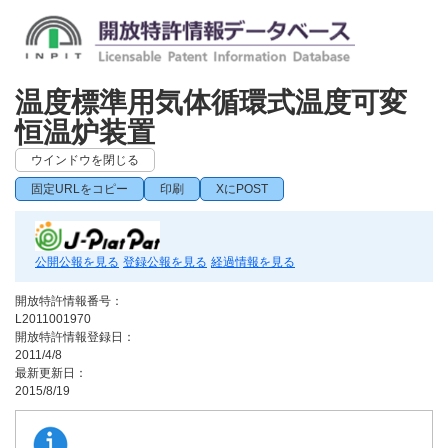
温度標準用気体循環式温度可変
恒温炉装置
ウインドウを閉じる
固定URLをコピー
印刷
XにPOST
公開公報を見る
登録公報を見る
経過情報を見る
開放特許情報番号：
L2011001970
開放特許情報登録日：
2011/4/8
最新更新日：
2015/8/19