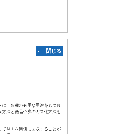
‐ 閉じる
らに、各種の有用な用途をもつＮ
収方法と低品位炭のガス化方法を
してＮｉを簡便に回収することが