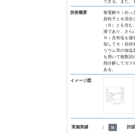
できる。また、
技術概要
無電解Ｎｉめっ
炭粒子とを混合
（Ｂ）とを含む
液であり、さら
Ｎｉ含有塩を濾
加してＮｉ担持
リウム等の強塩
を用いて複数回
熱分解してガス
ある。
イメージ図
実施実績 ：
許
無