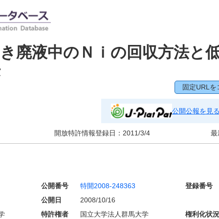
き廃液中のＮｉの回収方法と
法
固定URLを
公開公報を見
開放特許情報登録日：
2011/3/4
最
公開番号
特開2008-248363
登録番号
公開日
2008/10/16
学
特許権者
国立大学法人群馬大学
権利化状