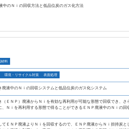
液中のＮｉの回収方法と低品位炭のガス化方法
属材料
環境・リサイクル対策
表面処理
き廃液中のＮｉの回収システムと低品位炭のガス化システム
き（ＥＮＰ）廃液からＮｉを有効な再利用が可能な形態で回収でき、さ
に、Ｎｉを再利用する形態で得ることができるＥＮＰ廃液中のＮｉの回
してＥＮＰ廃液よりＮｉを回収するので、ＥＮＰ廃液からＮｉ担持炭と