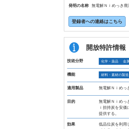
発明の名称
無電解Ｎｉめっき廃
登録者への連絡はこちら
開放特許情報
技術分野
化学・薬品
金
機能
材料・素材の製造
適用製品
無電解Ｎｉめっ
目的
無電解Ｎｉめっ
ｉ担持炭を安価
提供する。
効果
低品位炭を利用