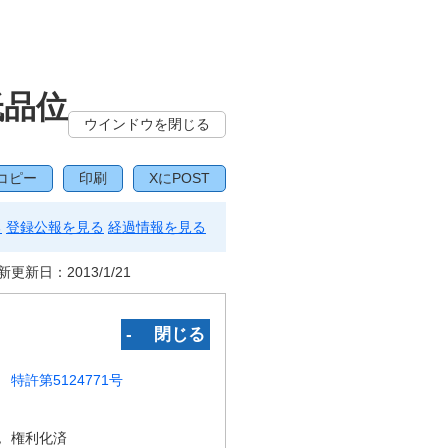
低品位
ウインドウを閉じる
コピー
印刷
XにPOST
る
登録公報を見る
経過情報を見る
新更新日：
2013/1/21
‐ 閉じる
特許第5124771号
況
権利化済