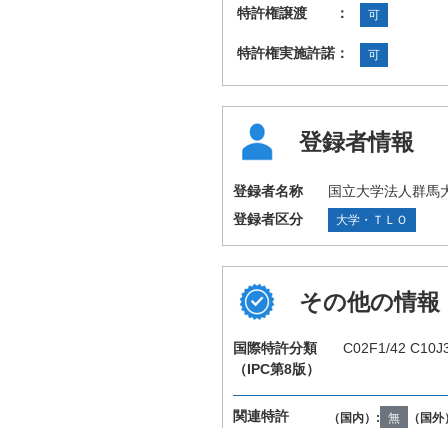
特許権譲渡 ：
可
特許権実施許諾：
可
登録者情報
登録者名称
国立大学法人群馬
登録者区分
大学・ＴＬＯ
その他の情報
国際特許分類
C02F1/42 C10J3
（IPC第8版）
関連特許
（国内）:
無
（国外