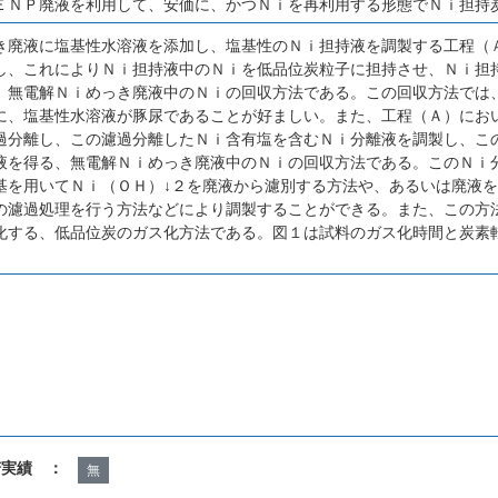
ＥＮＰ廃液を利用して、安価に、かつＮｉを再利用する形態でＮｉ担持
き廃液に塩基性水溶液を添加し、塩基性のＮｉ担持液を調製する工程（
し、これによりＮｉ担持液中のＮｉを低品位炭粒子に担持させ、Ｎｉ担
、無電解Ｎｉめっき廃液中のＮｉの回収方法である。この回収方法では
に、塩基性水溶液が豚尿であることが好ましい。また、工程（Ａ）にお
過分離し、この濾過分離したＮｉ含有塩を含むＮｉ分離液を調製し、こ
液を得る、無電解Ｎｉめっき廃液中のＮｉの回収方法である。このＮｉ
基を用いてＮｉ（ＯＨ）↓２を廃液から濾別する方法や、あるいは廃液
の濾過処理を行う方法などにより調製することができる。また、この方
化する、低品位炭のガス化方法である。図１は試料のガス化時間と炭素
諾実績 ：
無