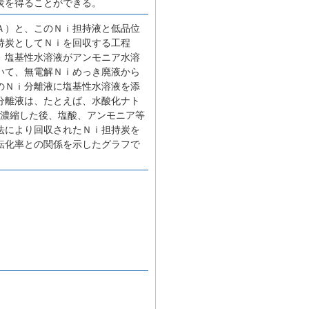
炭を得ることができる。
Ａ）と、このＮｉ担持液と低品位
持炭としてＮｉを回収する工程
、塩基性水溶液がアンモニア水溶
いて、無電解Ｎｉめっき廃液から
のＮｉ分離液に塩基性水溶液を添
分離液は、たとえば、水酸化ナト
を濃縮した後、塩酸、アンモニア等
法により回収されたＮｉ担持炭を
転化率との関係を示したグラフで