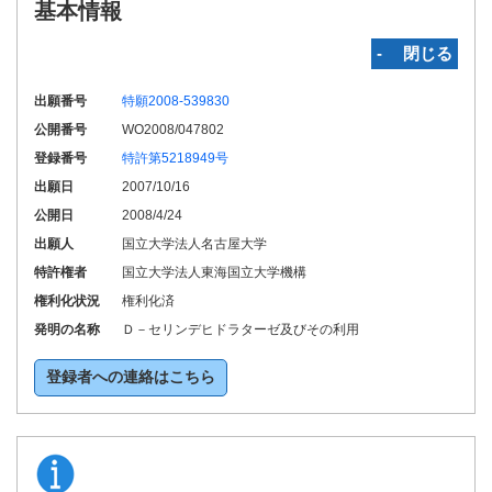
基本情報
‐ 閉じる
出願番号
特願2008-539830
公開番号
WO2008/047802
登録番号
特許第5218949号
出願日
2007/10/16
公開日
2008/4/24
出願人
国立大学法人名古屋大学
特許権者
国立大学法人東海国立大学機構
権利化状況
権利化済
発明の名称
Ｄ－セリンデヒドラターゼ及びその利用
登録者への連絡はこちら