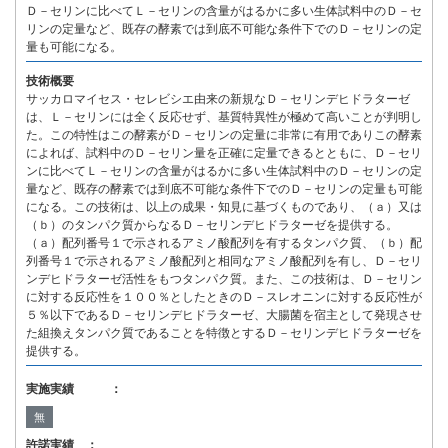
Ｄ－セリンに比べてＬ－セリンの含量がはるかに多い生体試料中のＤ－セ
リンの定量など、既存の酵素では到底不可能な条件下でのＤ－セリンの定
量も可能になる。
技術概要
サッカロマイセス・セレビシエ由来の新規なＤ－セリンデヒドラターゼ
は、Ｌ－セリンには全く反応せず、基質特異性が極めて高いことが判明し
た。この特性はこの酵素がＤ－セリンの定量に非常に有用でありこの酵素
によれば、試料中のＤ－セリン量を正確に定量できるとともに、Ｄ－セリ
ンに比べてＬ－セリンの含量がはるかに多い生体試料中のＤ－セリンの定
量など、既存の酵素では到底不可能な条件下でのＤ－セリンの定量も可能
になる。この技術は、以上の成果・知見に基づくものであり、（ａ）又は
（ｂ）のタンパク質からなるＤ－セリンデヒドラターゼを提供する。
（ａ）配列番号１で示されるアミノ酸配列を有するタンパク質、（ｂ）配
列番号１で示されるアミノ酸配列と相同なアミノ酸配列を有し、Ｄ－セリ
ンデヒドラターゼ活性をもつタンパク質。また、この技術は、Ｄ－セリン
に対する反応性を１００％としたときのＤ－スレオニンに対する反応性が
５％以下であるＤ－セリンデヒドラターゼ、大腸菌を宿主として発現させ
た組換えタンパク質であることを特徴とするＤ－セリンデヒドラターゼを
提供する。
実施実績 ：
無
許諾実績 ：