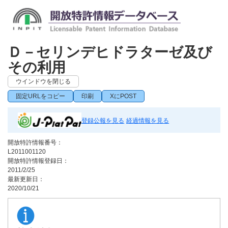
Ｄ－セリンデヒドラターゼ及び
その利用
ウインドウを閉じる
固定URLをコピー
印刷
XにPOST
登録公報を見る
経過情報を見る
開放特許情報番号：
L2011001120
開放特許情報登録日：
2011/2/25
最新更新日：
2020/10/21