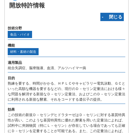
開放特許情報
‐ 閉じる
技術分野
食品・バイオ
機能
材料・素材の製造
適用製品
統合失調症、脳脊髄液、血清、アルツハイマー病
目的
熟練を要する、時間がかかる、ＨＰＬＣやキャピラリー電気泳動、ＧＣと
いった高額な機器を要するなどの、現行のＤ－セリン定量法における様々
な問題を解消する新規なＤ－セリン定量法、およびこのＤ－セリン定量法
に利用される新規な酵素、それをコードする遺伝子の提供。
効果
この技術の新規Ｄ－セリンデヒドラターゼはＤ－セリンに対する基質特異
性が高い。このような基質特異性に優れた酵素を用いた定量法によれば、
試料中に夾雑物質（特にＬ－セリン）が存在している場合であっても正確
にＤ－セリンを定量することが可能である。また、この定量法によれば、