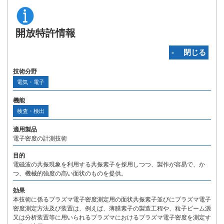
開放特許情報
‐ 閉じる
技術分野
電気・電子
機能
検査・検出
適用製品
電子密度の計測技術
目的
電磁波の共振現象を利用する共振素子を採用しつつ、製作が容易で、か
つ、機械的強度の高い面状のものを提供。
効果
本技術に係るプラズマ電子密度測定用の面状共振素子並びにプラズマ電子
密度測定方法及び装置は、例えば、薄膜素子の製造工程や、粒子ビーム源
又は分析装置等に用いられるプラズマにおけるプラズマ電子密度を測定す