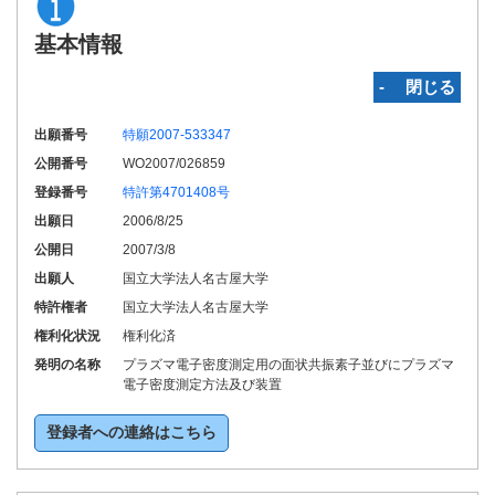
基本情報
‐ 閉じる
出願番号
特願2007-533347
公開番号
WO2007/026859
登録番号
特許第4701408号
出願日
2006/8/25
公開日
2007/3/8
出願人
国立大学法人名古屋大学
特許権者
国立大学法人名古屋大学
権利化状況
権利化済
発明の名称
プラズマ電子密度測定用の面状共振素子並びにプラズマ
電子密度測定方法及び装置
登録者への連絡はこちら