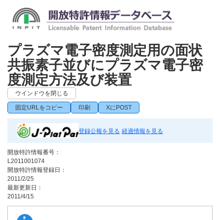
プラズマ電子密度測定用の面状
共振素子並びにプラズマ電子密
度測定方法及び装置
ウインドウを閉じる
固定URLをコピー
印刷
XにPOST
登録公報を見る
経過情報を見る
開放特許情報番号：
L2011001074
開放特許情報登録日：
2011/2/25
最新更新日：
2011/4/15