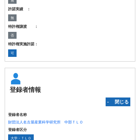
無
許諾実績 ：
無
特許権譲渡 ：
否
特許権実施許諾：
可
登録者情報
‐ 閉じる
登録者名称
財団法人名古屋産業科学研究所 中部ＴＬＯ
登録者区分
大学・ＴＬＯ