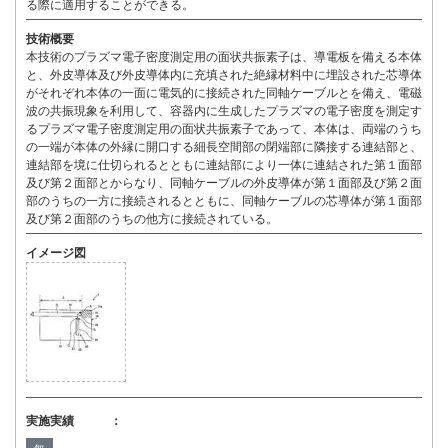
る際に適用することができる。
技術概要
本技術のプラズマ電子密度測定用の面状共振素子は、導電板を備える本体
と、外皮導体及び外皮導体内に充填された絶縁材料中に埋設された芯導体
がそれぞれ本体の一面に電気的に接続された同軸ケーブルとを備え、電磁
波の共振現象を利用して、容器内に生成したプラズマの電子密度を測定す
るプラズマ電子密度測定用の面状共振素子であって、本体は、両端のうち
の一端が本体の外縁に開口する細長空間部の閉端部に隣接する連結部と、
連結部を境に仕切られるとともに連結部により一体に連結された第１面部
及び第２面部とからなり、同軸ケーブルの外皮導体が第１面部及び第２面
部のうちの一方に接続されるとともに、同軸ケーブルの芯導体が第１面部
及び第２面部のうちの他方に接続されている。
イメージ図
実施実績 ：