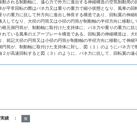
駆動される制動軸に、遠心力で外方に進出する伸縮構造の空気制動用の
車が平常回転の際はバネ力又は重りの重力で縮小状態となり、風車の回
重りの重力に抗して外方向に進出し伸長する構造であり、回転翼の伸縮
挿入してなり、大径の円筒又は小径の円筒が制動軸の半径方向に移動し
の根元側円筒が、制動軸に取付けた支持体に、バネ力や重りの重力に抗
されている風車のエアーブレーキ構造である。回転翼の伸縮構造は、大
り、前記大径の円筒又は小径の円筒が制動軸の半径方向に移動して伸縮
側円筒が、制動軸に取付けた支持体に対し、図（１）のようにバネ力で
軸２が高速回転すると図（３）のように、バネ力に抗して、回転翼の遠
諾実績 ：
無