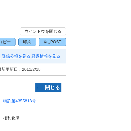
ウインドウを閉じる
コピー
印刷
XにPOST
る
登録公報を見る
経過情報を見る
最新更新日：
2011/2/18
‐ 閉じる
特許第4355813号
況
権利化済