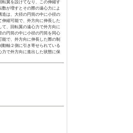
回転翼を設けてなり、この伸縮す
転数が増すとその際の遠心力によ
構造は、大径の円筒の中に小径の
て伸縮可能で、外方向に伸長した
して、回転翼の遠心力で外方向に
径の円筒の中に小径の円筒を同心
可能で、外方向に伸長した際の制
制動軸２側に引き寄せられている
心力で外方向に進出した状態に保