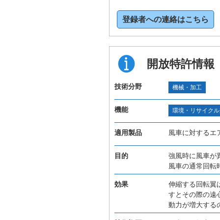
登録者への連絡はこちら
開放特許情報
技術分野
機械・加工
機能
環境・リサイクル
適用製品
風車に対するエ
目的
強風時に風車が
風車の通常回転
効果
伸縮する回転翼
すとその際の遠
動力が増大する