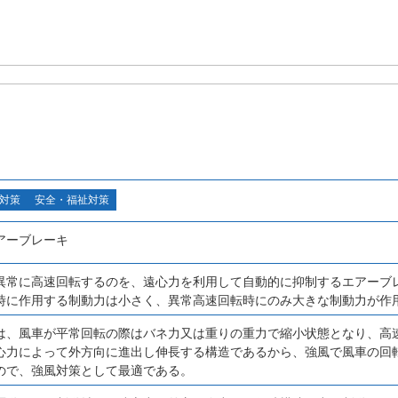
対策
安全・福祉対策
アーブレーキ
異常に高速回転するのを、遠心力を利用して自動的に抑制するエアーブ
時に作用する制動力は小さく、異常高速回転時にのみ大きな制動力が作
は、風車が平常回転の際はバネ力又は重りの重力で縮小状態となり、高
心力によって外方向に進出し伸長する構造であるから、強風で風車の回
ので、強風対策として最適である。