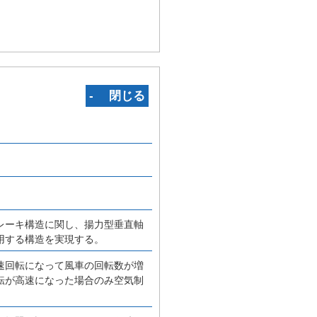
‐ 閉じる
レーキ構造に関し、揚力型垂直軸
用する構造を実現する。
速回転になって風車の回転数が増
転が高速になった場合のみ空気制