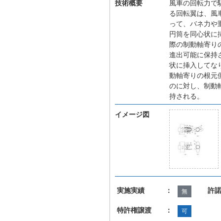
技術概要
風車の回転力で
る回転翼は、風
って、バネ力や
円筒を同心状に
際の制動軸寄り
進出可能に保持
状に挿入してな
動軸寄りの根元
のに対し、制動
持される。
イメージ図
実施実績 ：
許
無
特許権譲渡 ：
可