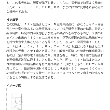
も、この蛍光体は、輝度が低下し難い。さらに、電子線で効率よく発光す
るため、ＶＦＤ、ＦＥＤ、ＳＥＤ、ＣＲＴなどに好適に使用され得る有用
な蛍光体である。
技術概要
この技術は、ＡｌＮ結晶またはＡｌＮ固溶体結晶に、少なくともＥｕを固
溶させた窒化物あるいは酸窒化物について鋭意研究を重ねた結果、特定の
組成範囲、特定の固溶状態および特定の結晶相を有するものは、２価のＥ
ｕイオン由来の４３０ｎｍ以上５００ｎｍ以下の範囲の波長に発光ピーク
を持つ青色蛍光体となることを見いだした。さらに、金属元素Ａ（ただ
し、ＡはＭｇ、Ｃａ、Ｓｒ、Ｂａ、Ｚｎ、Ｃｄから選ばれる１種または２
種以上の元素）とケイ素と必要に応じて酸素が固溶した特定の組成範囲の
ものは、紫外線や電子線励起で高い輝度を有し、特に、電子線で励起され
る画像表示装置に適することを見いだした。即ち、ＡｌＮ結晶またはＡｌ
Ｎ固溶体結晶の結晶構造を持つ無機結晶に、少なくともユーロピウムが固
溶してなり、励起源を照射することにより波長４３０ｎｍから５００ｎｍ
の範囲の波長にピークを持つ、２価のユーロピウムイオン由来の蛍光を発
することを特徴とする蛍光体である。
イメージ図