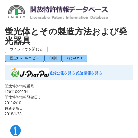
蛍光体とその製造方法および発
光器具
ウインドウを閉じる
固定URLをコピー
印刷
XにPOST
登録公報を見る
経過情報を見る
開放特許情報番号：
L2011000654
開放特許情報登録日：
2011/2/10
最新更新日：
2018/1/23