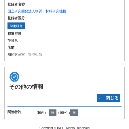
登録者名称
国立研究開発法人物質・材料研究機構
登録者区分
学術研究
都道府県
茨城県
名前
知的財産室 管理担当
その他の情報
‐ 閉じる
関連特許
（国内）:
無
（国外）:
無
Copyright © INPIT Rights Reserved