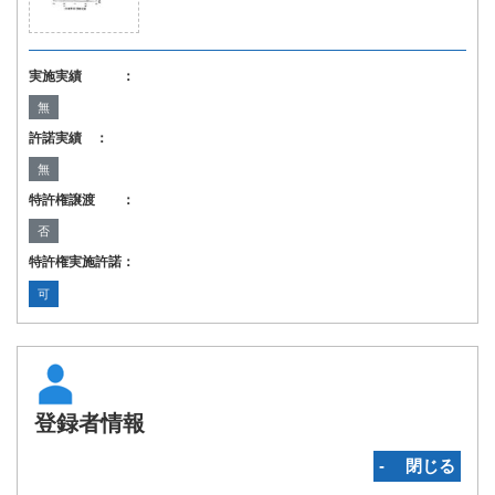
実施実績 ：
無
許諾実績 ：
無
特許権譲渡 ：
否
特許権実施許諾：
可
登録者情報
‐ 閉じる