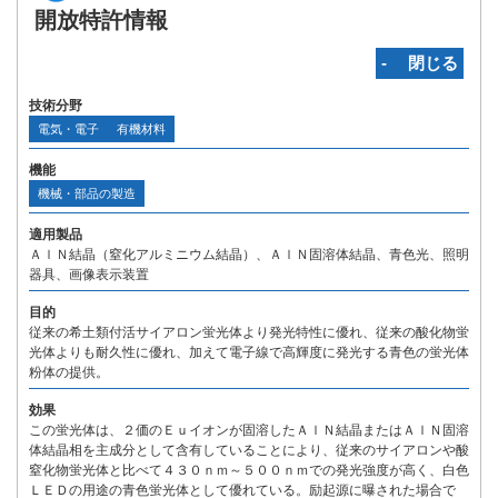
開放特許情報
‐ 閉じる
技術分野
電気・電子
有機材料
機能
機械・部品の製造
適用製品
ＡｌＮ結晶（窒化アルミニウム結晶）、ＡｌＮ固溶体結晶、青色光、照明
器具、画像表示装置
目的
従来の希土類付活サイアロン蛍光体より発光特性に優れ、従来の酸化物蛍
光体よりも耐久性に優れ、加えて電子線で高輝度に発光する青色の蛍光体
粉体の提供。
効果
この蛍光体は、２価のＥｕイオンが固溶したＡｌＮ結晶またはＡｌＮ固溶
体結晶相を主成分として含有していることにより、従来のサイアロンや酸
窒化物蛍光体と比べて４３０ｎｍ～５００ｎｍでの発光強度が高く、白色
ＬＥＤの用途の青色蛍光体として優れている。励起源に曝された場合で