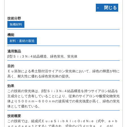
‐ 閉じる
技術分野
無機材料
機能
材料・素材の製造
適用製品
β型Ｓｉ↓３Ｎ↓４結晶構造、緑色蛍光、蛍光体
目的
Ｅｕ添加による希土類付活サイアロン蛍光体において、緑色の輝度が特に
高く、耐久性に優れる緑色蛍光体の提供。
効果
この技術の蛍光体は、β型Ｓｉ↓３Ｎ↓４結晶構造を持つサイアロン結晶を
主成分として含有していることにより、従来のサイアロンや酸窒化物蛍光
体より５００ｎｍ～６００ｎｍの波長域での発光強度が高く、緑色の蛍光
体として優れている。
技術概要
この技術では、組成式Ｅｕ↓ａＳｉ↓ｂＡｌ↓ｃＯ↓ｄＮ↓ｅ（式中、ａ＋ｂ
＋ｃ＋ｄ＋ｅ＝１とする）で表され、式中のパラメータａ、ｃ、ｄが、