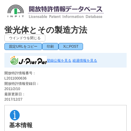
蛍光体とその製造方法
ウインドウを閉じる
固定URLをコピー
印刷
XにPOST
登録公報を見る
経過情報を見る
開放特許情報番号：
L2011000636
開放特許情報登録日：
2011/2/10
最新更新日：
2017/12/27
基本情報