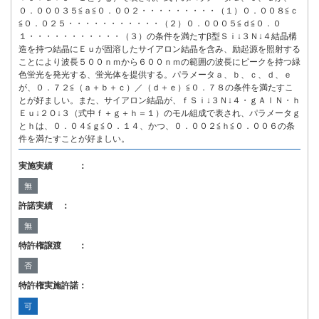
０．０００３５≦ａ≦０．００２・・・・・・・・・（１）０．００８≦ｃ
≦０．０２５・・・・・・・・・・・（２）０．０００５≦ｄ≦０．０
１・・・・・・・・・・・（３）の条件を満たすβ型Ｓｉ↓３Ｎ↓４結晶構
造を持つ結晶にＥｕが固溶したサイアロン結晶を含み、励起源を照射する
ことにより波長５００ｎｍから６００ｎｍの範囲の波長にピークを持つ緑
色蛍光を発光する、蛍光体を提供する。パラメータａ、ｂ、ｃ、ｄ、ｅ
が、０．７２≦（ａ＋ｂ＋ｃ）／（ｄ＋ｅ）≦０．７８の条件を満たすこ
とが好ましい。また、サイアロン結晶が、ｆＳｉ↓３Ｎ↓４・ｇＡｌＮ・ｈ
Ｅｕ↓２Ｏ↓３（式中ｆ＋ｇ＋ｈ＝１）のモル組成で表され、パラメータｇ
とｈは、０．０４≦ｇ≦０．１４、かつ、０．００２≦ｈ≦０．００６の条
件を満たすことが好ましい。
実施実績 ：
無
許諾実績 ：
無
特許権譲渡 ：
否
特許権実施許諾：
可