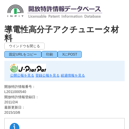
導電性高分子アクチュエータ材
料
ウインドウを閉じる
固定URLをコピー
印刷
XにPOST
公開公報を見る
登録公報を見る
経過情報を見る
開放特許情報番号：
L2011000540
開放特許情報登録日：
2011/2/4
最新更新日：
2015/10/8