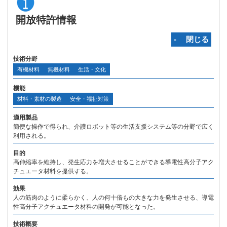
開放特許情報
‐ 閉じる
技術分野
有機材料
無機材料
生活・文化
機能
材料・素材の製造
安全・福祉対策
適用製品
簡便な操作で得られ、介護ロボット等の生活支援システム等の分野で広く
利用される。
目的
高伸縮率を維持し、発生応力を増大させることができる導電性高分子アク
チュエータ材料を提供する。
効果
人の筋肉のように柔らかく、人の何十倍もの大きな力を発生させる、導電
性高分子アクチュエータ材料の開発が可能となった。
技術概要