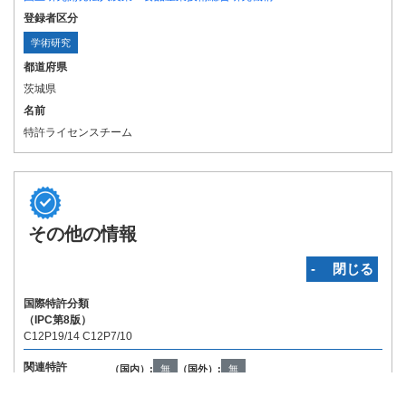
登録者区分
学術研究
都道府県
茨城県
名前
特許ライセンスチーム
その他の情報
‐ 閉じる
国際特許分類
（IPC第8版）
C12P19/14 C12P7/10
関連特許
（国内）:
無
（国外）:
無