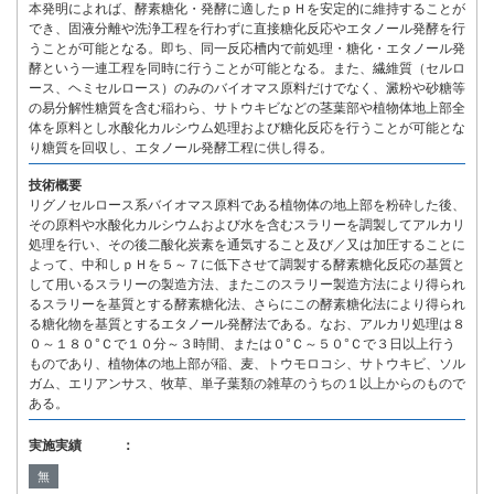
本発明によれば、酵素糖化・発酵に適したｐＨを安定的に維持することが
でき、固液分離や洗浄工程を行わずに直接糖化反応やエタノール発酵を行
うことが可能となる。即ち、同一反応槽内で前処理・糖化・エタノール発
酵という一連工程を同時に行うことが可能となる。また、繊維質（セルロ
ース、ヘミセルロース）のみのバイオマス原料だけでなく、澱粉や砂糖等
の易分解性糖質を含む稲わら、サトウキビなどの茎葉部や植物体地上部全
体を原料とし水酸化カルシウム処理および糖化反応を行うことが可能とな
り糖質を回収し、エタノール発酵工程に供し得る。
技術概要
リグノセルロース系バイオマス原料である植物体の地上部を粉砕した後、
その原料や水酸化カルシウムおよび水を含むスラリーを調製してアルカリ
処理を行い、その後二酸化炭素を通気すること及び／又は加圧することに
よって、中和しｐＨを５～７に低下させて調製する酵素糖化反応の基質と
して用いるスラリーの製造方法、またこのスラリー製造方法により得られ
るスラリーを基質とする酵素糖化法、さらにこの酵素糖化法により得られ
る糖化物を基質とするエタノール発酵法である。なお、アルカリ処理は８
０～１８０°Ｃで１０分～３時間、または０°Ｃ～５０°Ｃで３日以上行う
ものであり、植物体の地上部が稲、麦、トウモロコシ、サトウキビ、ソル
ガム、エリアンサス、牧草、単子葉類の雑草のうちの１以上からのもので
ある。
実施実績 ：
無