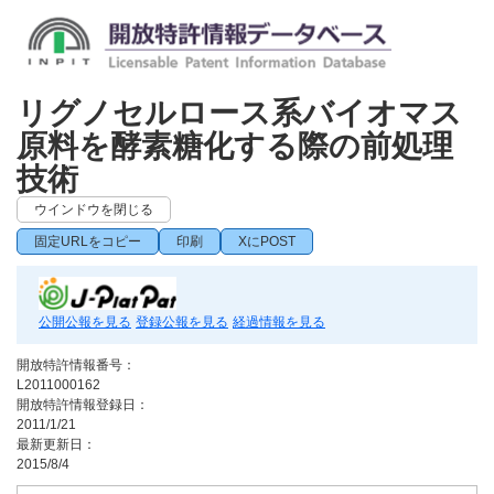
リグノセルロース系バイオマス
原料を酵素糖化する際の前処理
技術
ウインドウを閉じる
固定URLをコピー
印刷
XにPOST
公開公報を見る
登録公報を見る
経過情報を見る
開放特許情報番号：
L2011000162
開放特許情報登録日：
2011/1/21
最新更新日：
2015/8/4