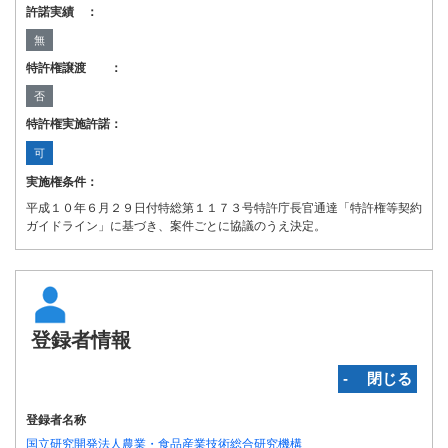
許諾実績 ：
無
特許権譲渡 ：
否
特許権実施許諾：
可
実施権条件：
平成１０年６月２９日付特総第１１７３号特許庁長官通達「特許権等契約
ガイドライン」に基づき、案件ごとに協議のうえ決定。
登録者情報
‐ 閉じる
登録者名称
国立研究開発法人農業・食品産業技術総合研究機構