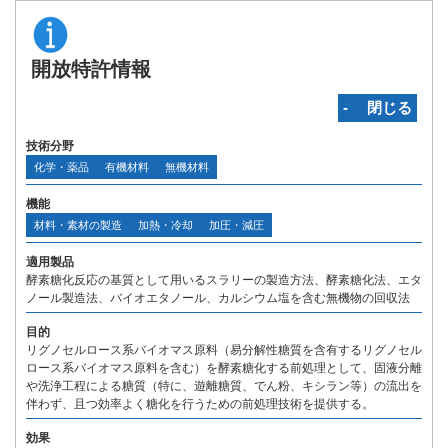
開放特許情報
‐ 閉じる
技術分野
化学・薬品
有機材料
無機材料
機能
材料・素材の製造
加熱・冷却
加圧・減圧
適用製品
酵素糖化反応の基質として用いるスラリーの製造方法、酵素糖化法、エタ
ノール製造法、バイオエタノール、カルシウム塩を含む無機物の回収法
目的
リグノセルロース系バイオマス原料（易分解性糖質を含有するリグノセル
ロース系バイオマス原料を含む）を酵素糖化する前処理として、固液分離
や洗浄工程による糖質（特に、遊離糖質、でん粉、キシラン等）の流出を
伴わず、且つ効率よく糖化を行うための前処理技術を提供する。
効果