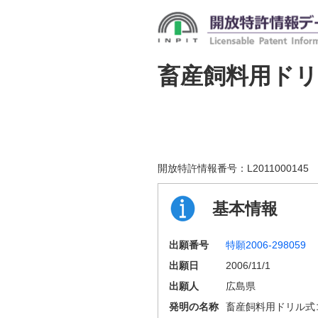
畜産飼料用ド
開放特許情報番号：
L2011000145
基本情報
出願番号
特願2006-298059
出願日
2006/11/1
出願人
広島県
発明の名称
畜産飼料用ドリル式