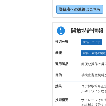
登録者への連絡はこちら
開放特許情報
技術分野
食品・バイオ
機能
材料・素材の製造
適用製品
簡便な操作で得
目的
被検査畜産飼料
効果
コア採取筒を正
ルやトワインな
技術概要
サイレージその
る試料を採取す