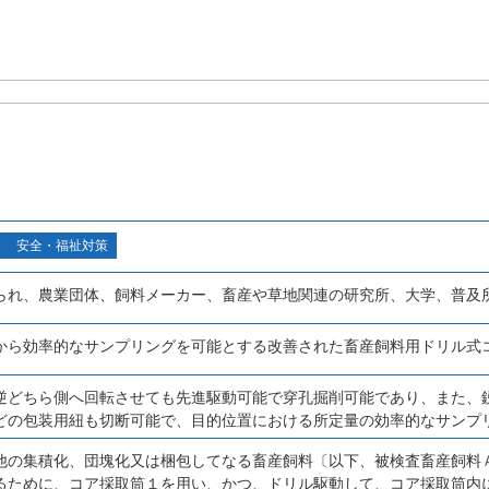
安全・福祉対策
られ、農業団体、飼料メーカー、畜産や草地関連の研究所、大学、普及
から効率的なサンプリングを可能とする改善された畜産飼料用ドリル式
逆どちら側へ回転させても先進駆動可能で穿孔掘削可能であり、また、
どの包装用紐も切断可能で、目的位置における所定量の効率的なサンプ
他の集積化、団塊化又は梱包してなる畜産飼料〔以下、被検査畜産飼料
るために、コア採取筒１を用い、かつ、ドリル駆動して、コア採取筒内