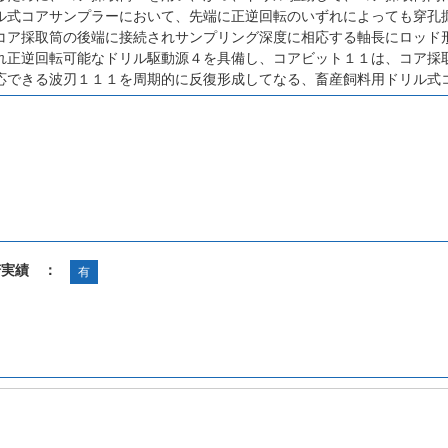
ル式コアサンプラーにおいて、先端に正逆回転のいずれによっても穿孔
コア採取筒の後端に接続されサンプリング深度に相応する軸長にロッド
れ正逆回転可能なドリル駆動源４を具備し、コアビット１１は、コア採
応できる波刃１１１を周期的に反復形成してなる、畜産飼料用ドリル式
諾実績 ：
有