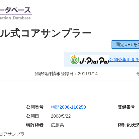
リル式コアサンプラー
固定URLを
公開公報を見
開放特許情報登録日：
2011/1/14
公開番号
特開2008-116259
登録番号
公開日
2008/5/22
特許権者
広島県
権利化状
コアサンプラー