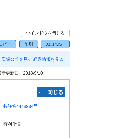
ウインドウを閉じる
コピー
印刷
XにPOST
る
登録公報を見る
経過情報を見る
最新更新日：
2018/9/10
‐ 閉じる
特許第4448984号
況
権利化済