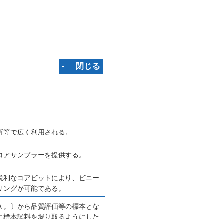
‐ 閉じる
所等で広く利用される。
コアサンプラーを提供する。
鋭利なコアビットにより、ビニー
リングが可能である。
Ａ。〕から品質評価等の標本とな
に標本試料を堀り取るようにした