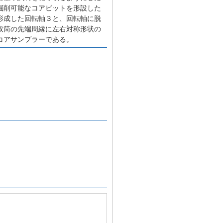
掘削可能なコアビットを形設した
形成した回転軸３と、回転軸に脱
取筒の先端周縁に左右対称形状の
コアサンプラーである。