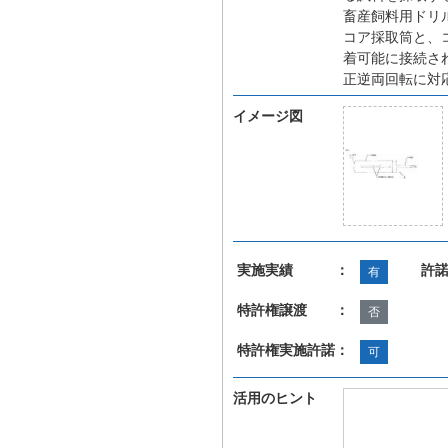
畜産飼料用ドリ
コア採取筒と、
着可能に接続さ
正逆両回転に対
イメージ図
実施実績 ：
許
有
特許権譲渡 ：
否
特許権実施許諾：
可
活用のヒント