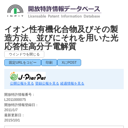
イオン性有機化合物及びその製
造方法、並びにそれを用いた光
応答性高分子電解質
ウインドウを閉じる
固定URLをコピー
印刷
XにPOST
公開公報を見る
登録公報を見る
経過情報を見る
開放特許情報番号：
L2011000075
開放特許情報登録日：
2011/1/7
最新更新日：
2015/10/1