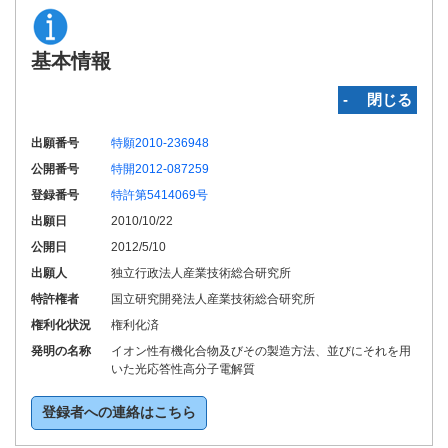
基本情報
‐ 閉じる
出願番号
特願2010-236948
公開番号
特開2012-087259
登録番号
特許第5414069号
出願日
2010/10/22
公開日
2012/5/10
出願人
独立行政法人産業技術総合研究所
特許権者
国立研究開発法人産業技術総合研究所
権利化状況
権利化済
発明の名称
イオン性有機化合物及びその製造方法、並びにそれを用
いた光応答性高分子電解質
登録者への連絡はこちら