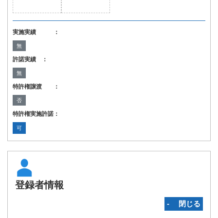
実施実績 ：
無
許諾実績 ：
無
特許権譲渡 ：
否
特許権実施許諾：
可
登録者情報
‐ 閉じる