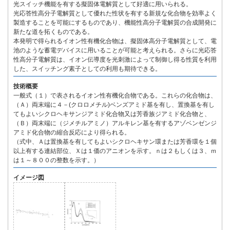
光スイッチ機能を有する擬固体電解質として好適に用いられる。
光応答性高分子電解質として優れた性状を有する新規な化合物を効率よく
製造することを可能にするものであり、機能性高分子電解質の合成開発に
新たな道を拓くものである。
本発明で得られるイオン性有機化合物は、擬固体高分子電解質として、電
池のような蓄電デバイスに用いることが可能と考えられる。さらに光応答
性高分子電解質は、イオン伝導度を光刺激によって制御し得る性質を利用
した、スイッチング素子としての利用も期待できる。
技術概要
一般式（１）で表されるイオン性有機化合物である。これらの化合物は、
（Ａ）両末端に４－(クロロメチル)ベンズアミド基を有し、置換基を有し
てもよいシクロヘキサンジアミド化合物又は芳香族ジアミド化合物と、
（Ｂ）両末端に（ジメチルアミノ）アルキレン基を有するアゾベンゼンジ
アミド化合物の縮合反応により得られる。
（式中、Ａは置換基を有してもよいシクロヘキサン環または芳香環を１個
以上有する連結部位、Ｘは１価のアニオンを示す。ｎは２もしくは３、ｍ
は１～８００の整数を示す。）
イメージ図