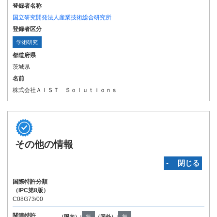
登録者名称
国立研究開発法人産業技術総合研究所
登録者区分
学術研究
都道府県
茨城県
名前
株式会社ＡＩＳＴ Ｓｏｌｕｔｉｏｎｓ
その他の情報
‐ 閉じる
国際特許分類
（IPC第8版）
C08G73/00
関連特許
（国内）:
無
（国外）:
無