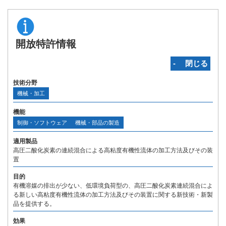
開放特許情報
‐ 閉じる
技術分野
機械・加工
機能
制御・ソフトウェア
機械・部品の製造
適用製品
高圧二酸化炭素の連続混合による高粘度有機性流体の加工方法及びその装
置
目的
有機溶媒の排出が少ない、低環境負荷型の、高圧二酸化炭素連続混合によ
る新しい高粘度有機性流体の加工方法及びその装置に関する新技術・新製
品を提供する。
効果