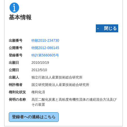
基本情報
‐ 閉じる
出願番号
特願2010-234730
公開番号
特開2012-086145
登録番号
特許第5660605号
出願日
2010/10/19
公開日
2012/5/10
出願人
独立行政法人産業技術総合研究所
特許権者
国立研究開発法人産業技術総合研究所
権利化状況
権利化済
発明の名称
高圧二酸化炭素と高粘度有機性流体の連続混合方法及び
その装置
登録者への連絡はこちら