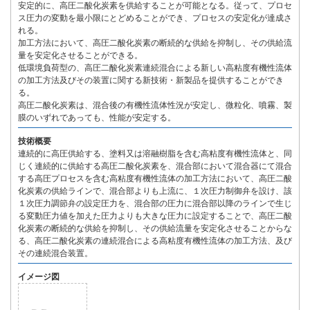
安定的に、高圧二酸化炭素を供給することが可能となる。従って、プロセ
ス圧力の変動を最小限にとどめることができ、プロセスの安定化が達成さ
れる。
加工方法において、高圧二酸化炭素の断続的な供給を抑制し、その供給流
量を安定化させることができる。
低環境負荷型の、高圧二酸化炭素連続混合による新しい高粘度有機性流体
の加工方法及びその装置に関する新技術・新製品を提供することができ
る。
高圧二酸化炭素は、混合後の有機性流体性況が安定し、微粒化、噴霧、製
膜のいずれであっても、性能が安定する。
技術概要
連続的に高圧供給する、塗料又は溶融樹脂を含む高粘度有機性流体と、同
じく連続的に供給する高圧二酸化炭素を、混合部において混合器にて混合
する高圧プロセスを含む高粘度有機性流体の加工方法において、高圧二酸
化炭素の供給ラインで、混合部よりも上流に、１次圧力制御弁を設け、該
１次圧力調節弁の設定圧力を、混合部の圧力に混合部以降のラインで生じ
る変動圧力値を加えた圧力よりも大きな圧力に設定することで、高圧二酸
化炭素の断続的な供給を抑制し、その供給流量を安定化させることからな
る、高圧二酸化炭素の連続混合による高粘度有機性流体の加工方法、及び
その連続混合装置。
イメージ図