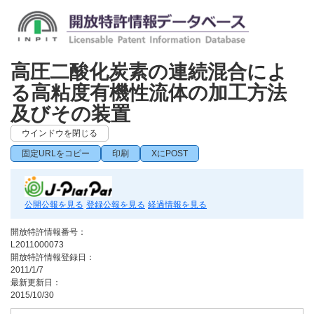
高圧二酸化炭素の連続混合によ
る高粘度有機性流体の加工方法
及びその装置
ウインドウを閉じる
固定URLをコピー
印刷
XにPOST
公開公報を見る
登録公報を見る
経過情報を見る
開放特許情報番号：
L2011000073
開放特許情報登録日：
2011/1/7
最新更新日：
2015/10/30