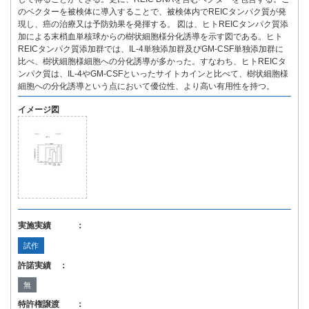
のベクターを被検体に導入することで、被検体内でREICタンパク質が発
現し、癌の治療又は予防効果を発揮する。 図は、ヒトREICタンパク質添
加による末梢血単核球からの樹状細胞様分化誘導を示す図である。ヒト
REICタンパク質添加群では、IL-4単独添加群及びGM-CSF単独添加群に
比べ、樹状細胞様細胞への分化誘導が多かった。すなわち、ヒトREICタ
ンパク質は、IL-4やGM-CSFといったサイトカインと比べて、樹状細胞様
細胞への分化誘導という点において優位性、より高い有用性を持つ。
イメージ図
実施実績 ：
試作
許諾実績 ：
無
特許権譲渡 ：