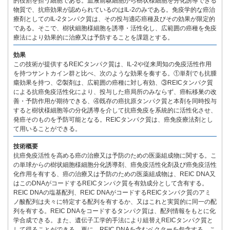
的役割を担う細胞である。血液前駆細胞から樹状様細胞を分化誘導できる
物質で、抗癌効果が認められているのはIL-2のみである。免疫学的な癌治
療剤としてのIL-2タンパク質は、その投与適応癌種及びその効果が限定的
である。そこで、樹状細胞様細胞を誘導・活性化し、広範囲の癌種を免疫
療法により効果的に治療又は予防することを課題とする。
効果
この技術が提供するREICタンパク質は、IL-2や従来周知の免疫活性作用
を持つサントカイン群と比べ、次のような効果を奏する。①単剤でも抗腫
瘍効果を持つ、②製剤は、広範囲の癌種に対し有効、③REICタンパク質
による抗癌免疫活性化により、投与した癌局所のみならず、癌転移巣の改
善・予防作用が期待できる、④既存の癌抗原タンパク質と本剤を同時投与
すると樹状様細胞等の分化誘導を介して抗癌免疫を系統的に活性化させ、
発癌そのものを予防可能となる。REICタンパク質は、癌免疫療法剤とし
て用いることができる。
技術概要
抗癌免疫活性を高める癌の治療又は予防のための医薬組成物に関する。こ
の単球からの樹状細胞様細胞分化誘導剤、癌免疫活性化剤及び癌免疫活性
化作用を有する、癌の治療又は予防のための医薬組成物は、REIC DNA又
はこのDNAがコードするREICタンパク質を有効成分として含有する。
REIC DNAの塩基配列、REIC DNAがコードするREICタンパク質のアミ
ノ酸配列は夫々に特定する配列を有するか、又はこれと実質的に同一の配
列を有する。REIC DNAをコードするタンパク質は、配列情報をもとに化
学合成できる。また、遺伝子工学的手法により組替えREICタンパク質と
して得ることができる。更に、REIC DNAを含むベクターを包含する。こ