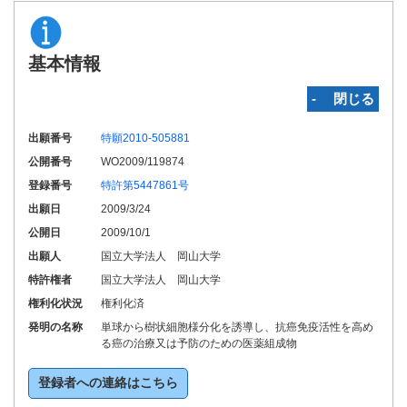
基本情報
‐ 閉じる
出願番号
特願2010-505881
公開番号
WO2009/119874
登録番号
特許第5447861号
出願日
2009/3/24
公開日
2009/10/1
出願人
国立大学法人 岡山大学
特許権者
国立大学法人 岡山大学
権利化状況
権利化済
発明の名称
単球から樹状細胞様分化を誘導し、抗癌免疫活性を高め
る癌の治療又は予防のための医薬組成物
登録者への連絡はこちら