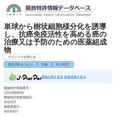
単球から樹状細胞様分化を誘導
し、抗癌免疫活性を高める癌の
治療又は予防のための医薬組成
物
ウインドウを閉じる
固定URLをコピー
印刷
XにPOST
登録公報を見る
経過情報を見る
開放特許情報番号：
L2011000043
開放特許情報登録日：
2011/1/7
最新更新日：
2014/3/27