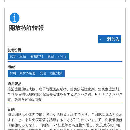
開放特許情報
‐ 閉じる
技術分野
化学・薬品
有機材料
食品・バイオ
機能
材料・素材の製造
安全・福祉対策
適用製品
癌治療医薬組成物、癌予防医薬組成物、癌免疫活性化剤、癌免疫療法剤、
単球から樹状細胞様分化誘導活性を有するタンパク質、ＲＥＩＣタンパク
質、免疫学的癌治療剤
目的
樹状細胞は生体内で最も強力な抗原提示細胞であり、Ｔ細胞に抗原を提示
することにより免疫応答を誘導することが知られている。又、樹状細胞は
Ｔ細胞のみでなく、Ｂ細胞、NK細胞等とも直接作用し、免疫反応の中枢