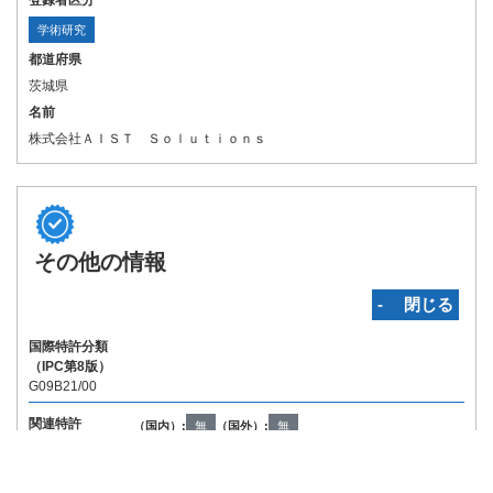
登録者区分
学術研究
都道府県
茨城県
名前
株式会社ＡＩＳＴ Ｓｏｌｕｔｉｏｎｓ
その他の情報
‐ 閉じる
国際特許分類
（IPC第8版）
G09B21/00
関連特許
（国内）:
無
（国外）:
無
Copyright © INPIT Rights Reserved