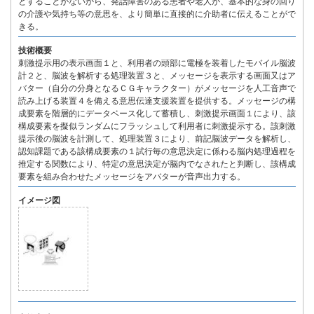
とすることがないから、発話障害のある患者や老人が、基本的な身の回り
の介護や気持ち等の意思を、より簡単に直接的に介助者に伝えることがで
きる。
技術概要
刺激提示用の表示画面１と、利用者の頭部に電極を装着したモバイル脳波
計２と、脳波を解析する処理装置３と、メッセージを表示する画面又はア
バター（自分の分身となるＣＧキャラクター）がメッセージを人工音声で
読み上げる装置４を備える意思伝達支援装置を提供する。メッセージの構
成要素を階層的にデータベース化して蓄積し、刺激提示画面１により、該
構成要素を擬似ランダムにフラッシュして利用者に刺激提示する。該刺激
提示後の脳波を計測して、処理装置３により、前記脳波データを解析し、
認知課題である該構成要素の１試行毎の意思決定に係わる脳内処理過程を
推定する関数により、特定の意思決定が脳内でなされたと判断し、該構成
要素を組み合わせたメッセージをアバターが音声出力する。
イメージ図