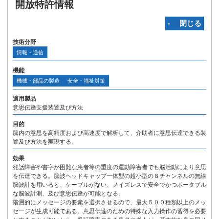
開放特許情報
‐ 閉じる
技術分野
情報・通信
機能
機械・部品の製造
安全・福祉対策
適用製品
意思伝達支援装置及び方法
目的
脳内の意思を高精度および高速度で解析して、介助者に意思伝達できる装
置及び方法を実現する。
効果
発話障害や書字が困難な患者等の重度の運動障害者でも脳活動により意思
を伝達できる。脳波ヘッドキャップ一体型の超小型の８チャンネルの無線
脳波計を用いると、ケーブルがない、ノイズレスで安全でかつポータブル
な脳波計測、及び意思伝達が可能となる。
階層的にメッセージの要素を選択させるので、最大５００種類以上のメッ
セージが生成可能である。意思伝達のための特殊な入力操作の習得を必要