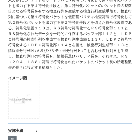
入力されたパケットをリードソロモン符号で符号化して第１符号化パケッ
トを出力する第１符号化手段と、第１符号化パケットのパケット長の整数
倍となる符号長を有する検査行列を生成する検査行列生成手段と、検査行
列に基づいて第１符号化パケットを低密度パリティ検査符号で符号化して
第２符号化パケットを出力する第２符号化手段とを備えた符号化装置であ
る。符号化装置１１０は、ＲＳ符号で符号化するＲＳ符号化部１１１と、
ＲＳ符号化されたデータを一時的に保存するバッファ部１１２と、ＬＤＰ
Ｃ符号用の検査行列を生成する検査行列生成部１１３と、ＬＤＰＣ符号で
符号化するＬＤＰＣ符号化部１１４とを備え、検査行列生成部１１３は、
情報部分行列Ｈ↓Ａ及びパリティ部分行列Ｈ↓Ｔを含む検査行列Ｈを生成
し、検査行列Ｈの符号長Ｎ、情報長及びパリティ長を、それぞれ、ＲＳ
（２０４、１８８）符号で符号化されたパケットのパケット長の所定整数
倍の長さに設定する構成とした。
イメージ図
実施実績 ：
無