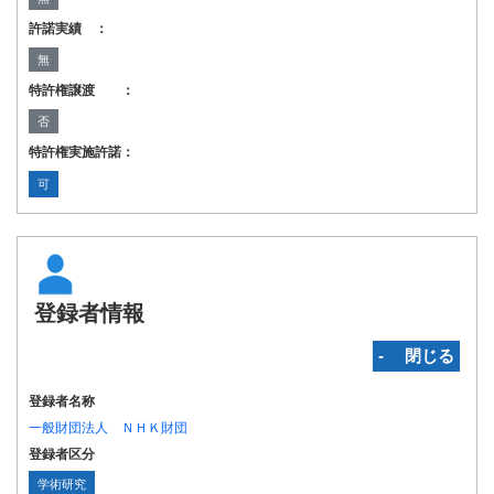
許諾実績 ：
無
特許権譲渡 ：
否
特許権実施許諾：
可
登録者情報
‐ 閉じる
登録者名称
一般財団法人 ＮＨＫ財団
登録者区分
学術研究