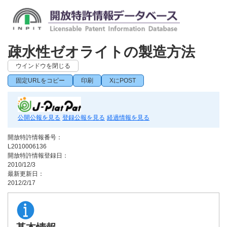
疎水性ゼオライトの製造方法
ウインドウを閉じる
固定URLをコピー
印刷
XにPOST
公開公報を見る
登録公報を見る
経過情報を見る
開放特許情報番号：
L2010006136
開放特許情報登録日：
2010/12/3
最新更新日：
2012/2/17