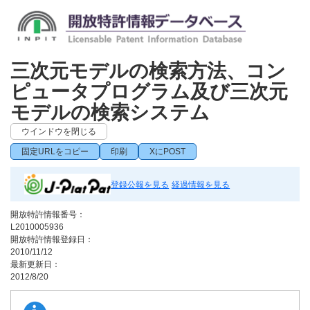
三次元モデルの検索方法、コン
ピュータプログラム及び三次元
モデルの検索システム
ウインドウを閉じる
固定URLをコピー
印刷
XにPOST
登録公報を見る
経過情報を見る
開放特許情報番号：
L2010005936
開放特許情報登録日：
2010/11/12
最新更新日：
2012/8/20