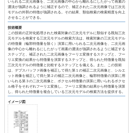
いられる二次元画像を、二次元画像の中心から離れるにしたがって画素の
濃淡が強調されるように補正するので、補正された二次元画像では三次元
モデルの外郭の特徴が強調される。その結果、類似検索の検索精度を向上
させることができる。
技術概要
この技術の正対化処理された検索対象の三次元モデルに類似する既知三次
元モデルを検索する三次元モデルの検索方法は、検索対象の三次元モデル
の特徴量（輪郭特徴量を除く）演算に用いられる二次元画像を、二次元画
像の中心から離れるにしたがって画素の濃淡が強調されるように補正する
ステップと、補正された二次元画像をフーリエ変換するステップと、フー
リエ変換の結果から特徴量を演算するステップと、得られた特徴量を既知
三次元モデルの特徴量と比較するステップとを備える。また、この技術
は、デプスバッファ画像を補正して得た第１の補正二次元画像と、シルエ
ット画像を補正して得た第２の補正二次元画像と、輪郭特徴量の演算に用
いられる第３の二次元画像と、ボクセル特徴量の演算に用いられるボクセ
ル格子をそれぞれフーリエ変換し、フーリエ変換の結果から特徴量を演算
し、得られた特徴量を複合している三次元モデルの検索方法を提供する。
イメージ図