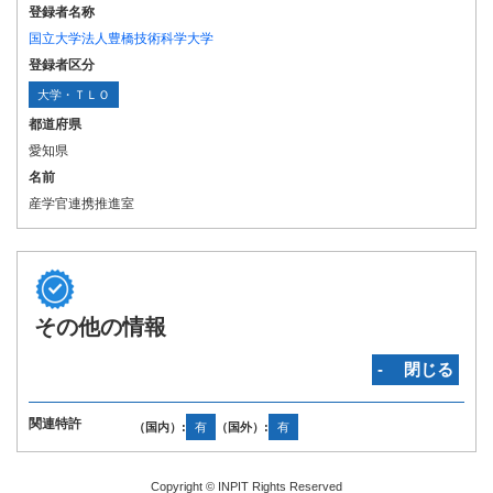
登録者名称
国立大学法人豊橋技術科学大学
登録者区分
大学・ＴＬＯ
都道府県
愛知県
名前
産学官連携推進室
その他の情報
‐ 閉じる
関連特許
（国内）:
有
（国外）:
有
Copyright © INPIT Rights Reserved