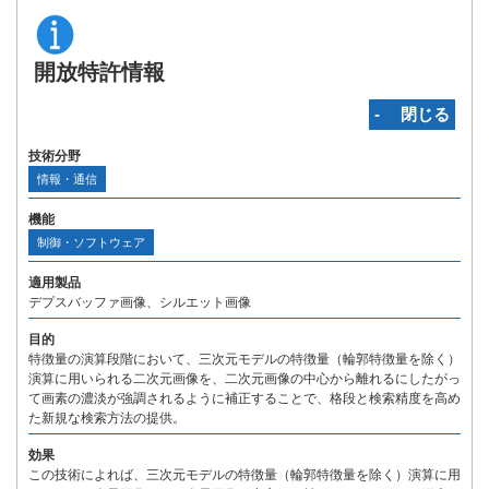
開放特許情報
‐ 閉じる
技術分野
情報・通信
機能
制御・ソフトウェア
適用製品
デプスバッファ画像、シルエット画像
目的
特徴量の演算段階において、三次元モデルの特徴量（輪郭特徴量を除く）
演算に用いられる二次元画像を、二次元画像の中心から離れるにしたがっ
て画素の濃淡が強調されるように補正することで、格段と検索精度を高め
た新規な検索方法の提供。
効果
この技術によれば、三次元モデルの特徴量（輪郭特徴量を除く）演算に用