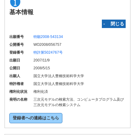
基本情報
‐ 閉じる
出願番号
特願2008-543134
公開番号
WO2008/056757
登録番号
特許第5024767号
出願日
2007/11/9
公開日
2008/5/15
出願人
国立大学法人豊橋技術科学大学
特許権者
国立大学法人豊橋技術科学大学
権利化状況
権利化済
発明の名称
三次元モデルの検索方法、コンピュータプログラム及び
三次元モデルの検索システム
登録者への連絡はこちら