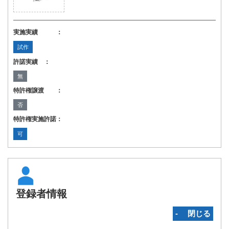
実施実績 ：
試作
許諾実績 ：
無
特許権譲渡 ：
否
特許権実施許諾：
可
登録者情報
‐ 閉じる