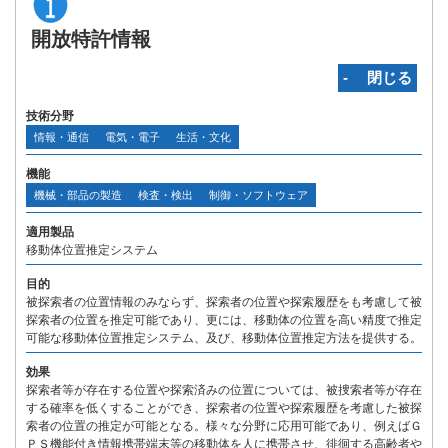
開放特許情報
‐ 閉じる
技術分野
情報・通信
電気・電子
生活・文化
機能
機械・部品の製造
検査・検出
制御・ソフトウェア
適用製品
移動体位置推定システム
目的
被探索者の位置情報のみならず、探索者の位置や探索履歴をも考慮して被
探索者の位置を推定可能であり、更には、移動体の位置を高い精度で推定
可能な移動体位置推定システム、及び、移動体位置推定方法を提供する。
効果
探索者等が存在する位置や探索済みの位置については、被捜索者等が存在
する確率を低くすることができ、探索者の位置や探索履歴を考慮した被探
索者の位置の推定が可能となる。様々な分野に応用可能であり、例えばＧ
ＰＳ機能付き情報携帯端末等の移動体を人に携帯させ、徘徊する高齢者や