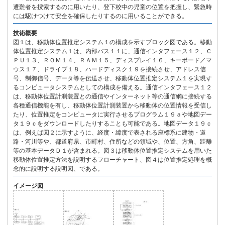
遭難者を捜索するのに用いたり、登下校中の児童の位置を把握し、緊急時
には駆けつけて安全を確保したりするのに用いることができる。
技術概要
図１は、移動体位置推定システム１の構成を示すブロック図である。移動
体位置推定システム１は、内部バス１１に、通信インタフェース１２、Ｃ
ＰＵ１３、ＲＯＭ１４、ＲＡＭ１５、ディスプレイ１６、キーボード／マ
ウス１７、ドライブ１８、ハードディスク１９を接続させ、アドレス信
号、制御信号、データ等を伝送させ、移動体位置推定システム１を実現す
るコンピュータシステムとしての構成を備える。通信インタフェース１２
は、移動体位置計測装置との通信やインターネット等の通信網に接続する
各種通信機能を有し、移動体位置計測装置から移動体の位置情報を受信し
たり、位置推定をコンピュータに実行させるプログラム１９ａや地図デー
タ１９ｃをダウンロードしたりすることも可能である。地図データ１９ｃ
は、例えば図２に示すように、経度・緯度で表される座標系に建物・道
路・河川等や、都道府県、市町村、住所などの領域や、位置、方角、距離
等の基本データＤ１が含まれる。図３は移動体位置推定システムを用いた
移動体位置推定方法を説明するフローチャート、図４は位置推定処理を概
念的に説明する説明図、である。
イメージ図