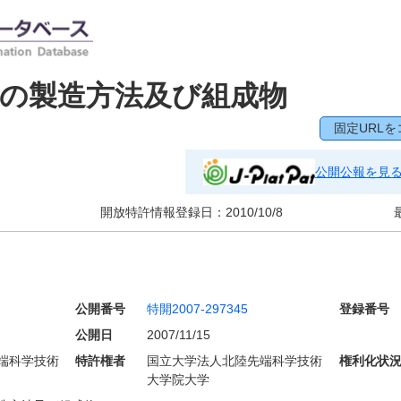
の製造方法及び組成物
固定URLを
公開公報を見
開放特許情報登録日：
2010/10/8
公開番号
特開2007-297345
登録番号
公開日
2007/11/15
端科学技術
特許権者
国立大学法人北陸先端科学技術
権利化状
大学院大学