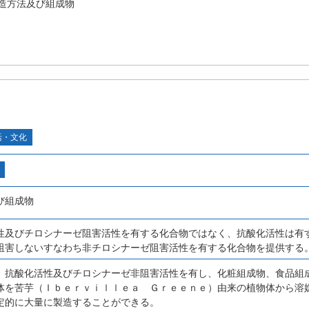
造方法及び組成物
活・文化
び組成物
性及びチロシナーゼ阻害活性を有する化合物ではなく、抗酸化活性は有
阻害しないすなわち非チロシナーゼ阻害活性を有する化合物を提供する
、抗酸化活性及びチロシナーゼ非阻害活性を有し、化粧組成物、食品組
体を苦芋（Ｉｂｅｒｖｉｌｌｅａ Ｇｒｅｅｎｅ）由来の植物体から溶
定的に大量に製造することができる。