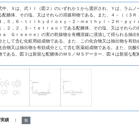
式中、Ｘは、式ＩＩ（図２）のいずれか１から選択され、Ｙは、ラムノ
る配糖体、その塩、又はそれらの溶媒和物である。また、４－（（３Ｒ
４，５，６－ｔｒｉｈｙｄｒｏｘｙ－２－ｍｅｔｈｙｌ－２Ｈ－ｐｙｒ
１，２，２，３－ｔｅｔｒａｏｌである配糖体、その塩、又はそれらの
ｅａ Ｇｒｅｅｎｅ）の実の乾燥物を有機溶媒に浸漬して得られる抽出
分として含む化粧用組成物である。また、この化合物又は抽出物を有効
化合物又は抽出物を有効成分として含む医薬組成物である。また、抗酸
物である。図３は新規な配糖体のＭＳ／ＭＳデーター、図４は新規な配
諾実績 ：
無