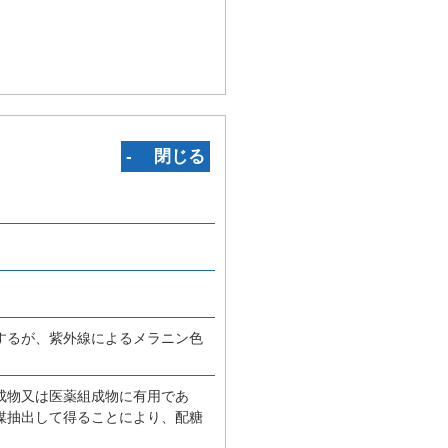
‐ 閉じる
するが、紫外線によるメラニン色
。
成物又は医薬組成物に有用であ
媒抽出して得ることにより、配糖