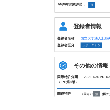
特許権実施許諾：
可
登録者情報
登録者名称
国立大学法人北陸
登録者区分
大学・ＴＬＯ
その他の情報
国際特許分類
A23L1/30 A61K3
（IPC第8版）
関連特許
（国内）:
無
（国外