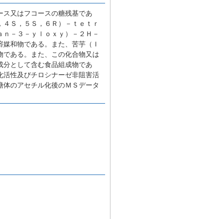
ース又はフコースの糖残基であ
，４Ｓ，５Ｓ，６Ｒ）－ｔｅｔｒ
ａｎ－３－ｙｌｏｘｙ）－２Ｈ－
溶媒和物である。また、苦芋（Ｉ
物である。また、この化合物又は
成分として含む食品組成物であ
化活性及びチロシナーゼ非阻害活
糖体のアセチル化後のＭＳデータ