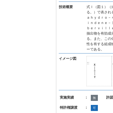
技術概要
式Ｉ（図１）（
る。）で表され
ａｈｙｄｒｏ－
ｉｎｄｅｎｅ－
ｂｅｒｖｉｌｌ
抽出物を有効成
る。また、この
性を有する組成
ーである。
イメージ図
実施実績 ：
許
無
特許権譲渡 ：
可