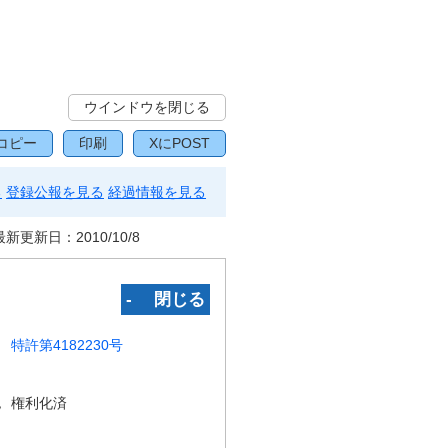
ウインドウを閉じる
コピー
印刷
XにPOST
る
登録公報を見る
経過情報を見る
最新更新日：
2010/10/8
‐ 閉じる
特許第4182230号
況
権利化済