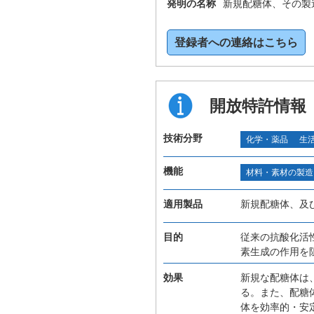
発明の名称
新規配糖体、その製
登録者への連絡はこちら
開放特許情報
技術分野
化学・薬品
生
機能
材料・素材の製造
適用製品
新規配糖体、及
目的
従来の抗酸化活
素生成の作用を
効果
新規な配糖体は
る。また、配糖
体を効率的・安